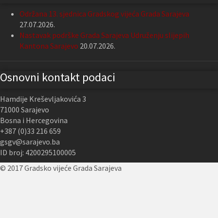
Održana 13. sjednica Gradskog vijeća Grada Sarajeva
27.07.2026.
Nastavak podrške Grada Sarajeva Udruženju slijepih
Kantona Sarajevo
20.07.2026.
Osnovni kontakt podaci
Hamdije Kreševljakovića 3
71000 Sarajevo
Bosna i Hercegovina
+387 (0)33 216 659
gsgv@sarajevo.ba
ID broj: 4200295100005
© 2017 Gradsko vijeće Grada Sarajeva