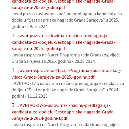
kandidata-za-dodjelu-Sestoaprilske-nagrade-Grada-
Sarajeva-u-2026.-godini.pdf
Javni poziv o uslovima i načinu predlaganja kandidata za
dodjelu “Šestoaprilske nagrade Grada Sarajeva” u 2025.
godini - 09.12.2024.
Javni-poziv-o-uslovima-i-nacinu-predlaganja-
kandidata-za-dodjelu-Sestoaprilske-nagrade-Grada-
Sarajeva-u-2025.-godini.pdf
Javna rasprava na Nacrt Programa rada Gradskog vijeća
Grada Sarajeva za 2025. godinu - 28.10.2024.
Javna-rasprava-na-Nacrt-Programa-rada-Gradskog-
vijeca-Grada-Sarajeva-za-2025.-godinu.pdf
JAVNIPOZIV o uslovima i načinu predlaganja kandidata za
dodjelu “Šestoaprilske nagrade Grada Sarajeva” u 2024.
godini - 11.12.2023.
JAVNIPOZIV-o-uslovima-i-nacinu-predlaganja-
kandidata-za-dodjelu-Sestoaprilske-nagrade-Grada-
Sarajeva-u-2024-godini-f.pdf
Javna rasprava na Nacrt Programa rada Gradskog vijeća