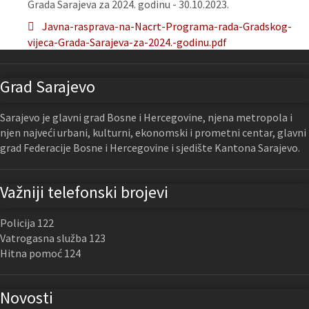
Grada Sarajeva za 2024. godinu - 30.10.2023.
Javna-rasprava-na-Nacrt-Programa-rada-Gradskog-
vijeca-Grada-Sarajeva-za-2024.-godinu.pdf
Grad Sarajevo
Sarajevo je glavni grad Bosne i Hercegovine, njena metropola i
njen najveći urbani, kulturni, ekonomski i prometni centar, glavni
grad Federacije Bosne i Hercegovine i sjedište Kantona Sarajevo.
Važniji telefonski brojevi
Policija 122
Vatrogasna služba 123
Hitna pomoć 124
Novosti