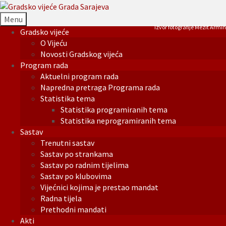
Menu
Izvor fotografije Mezit Armin
Gradsko vijeće
O Vijeću
Novosti Gradskog vijeća
Program rada
Aktuelni program rada
Napredna pretraga Programa rada
Statistika tema
Statistika programiranih tema
Statistika neprogramiranih tema
Sastav
Trenutni sastav
Sastav po strankama
Sastav po radnim tijelima
Sastav po klubovima
Vijećnici kojima je prestao mandat
Radna tijela
Prethodni mandati
Akti