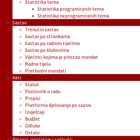
Statistika tema
Statistika programiranih tema
Statistika neprogramiranih tema
Sastav
Trenutni sastav
Sastav po strankama
Sastav po radnim tijelima
Sastav po klubovima
Vijećnici kojima je prestao mandat
Radna tijela
Prethodni mandati
Akti
Statut
Poslovnik o radu
Propisi
Platforma djelovanja po sazivu
Izvještaji
Budžet
Odluke
Ostalo
Pitanja, inicijative i zaključci