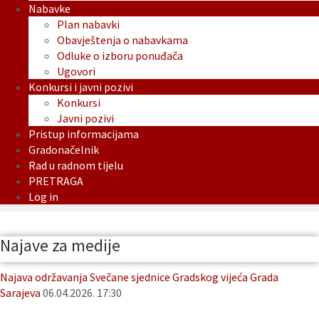
Nabavke
Plan nabavki
Obavještenja o nabavkama
Odluke o izboru ponuđača
Ugovori
Konkursi i javni pozivi
Konkursi
Javni pozivi
Pristup informacijama
Gradonačelnik
Rad u radnom tijelu
PRETRAGA
Log in
Najave za medije
Najava održavanja Svečane sjednice Gradskog vijeća Grada
Sarajeva
06.04.2026. 17:30