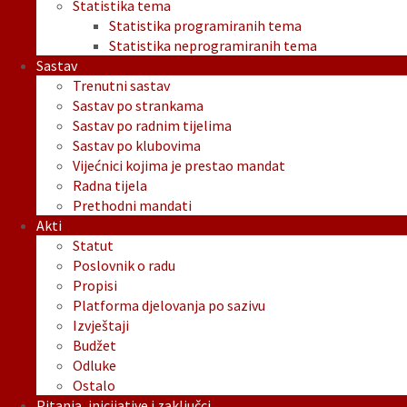
Statistika tema
Statistika programiranih tema
Statistika neprogramiranih tema
Sastav
Trenutni sastav
Sastav po strankama
Sastav po radnim tijelima
Sastav po klubovima
Vijećnici kojima je prestao mandat
Radna tijela
Prethodni mandati
Akti
Statut
Poslovnik o radu
Propisi
Platforma djelovanja po sazivu
Izvještaji
Budžet
Odluke
Ostalo
Pitanja, inicijative i zaključci