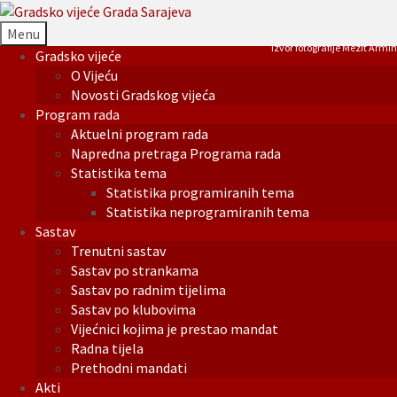
Menu
Izvor fotografije Mezit Armin
Gradsko vijeće
O Vijeću
Novosti Gradskog vijeća
Program rada
Aktuelni program rada
Napredna pretraga Programa rada
Statistika tema
Statistika programiranih tema
Statistika neprogramiranih tema
Sastav
Trenutni sastav
Sastav po strankama
Sastav po radnim tijelima
Sastav po klubovima
Vijećnici kojima je prestao mandat
Radna tijela
Prethodni mandati
Akti