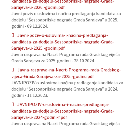
kandidata-za-dodjelu-Sestoaprilske-nagrade-Grada-
Sarajeva-u-2026.-godini.pdf
Javni poziv o uslovima i načinu predlaganja kandidata za
dodjelu “Šestoaprilske nagrade Grada Sarajeva” u 2025.
godini - 09.12.2024.
Javni-poziv-o-uslovima-i-nacinu-predlaganja-
kandidata-za-dodjelu-Sestoaprilske-nagrade-Grada-
Sarajeva-u-2025.-godini.pdf
Javna rasprava na Nacrt Programa rada Gradskog vijeća
Grada Sarajeva za 2025. godinu - 28.10.2024.
Javna-rasprava-na-Nacrt-Programa-rada-Gradskog-
vijeca-Grada-Sarajeva-za-2025.-godinu.pdf
JAVNIPOZIV o uslovima i načinu predlaganja kandidata za
dodjelu “Šestoaprilske nagrade Grada Sarajeva” u 2024.
godini - 11.12.2023.
JAVNIPOZIV-o-uslovima-i-nacinu-predlaganja-
kandidata-za-dodjelu-Sestoaprilske-nagrade-Grada-
Sarajeva-u-2024-godini-f.pdf
Javna rasprava na Nacrt Programa rada Gradskog vijeća