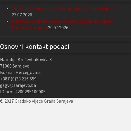
Održana 13. sjednica Gradskog vijeća Grada Sarajeva
27.07.2026.
Nastavak podrške Grada Sarajeva Udruženju slijepih
Kantona Sarajevo
20.07.2026.
Osnovni kontakt podaci
Hamdije Kreševljakovića 3
71000 Sarajevo
Bosna i Hercegovina
+387 (0)33 216 659
gsgv@sarajevo.ba
ID broj: 4200295100005
© 2017 Gradsko vijeće Grada Sarajeva