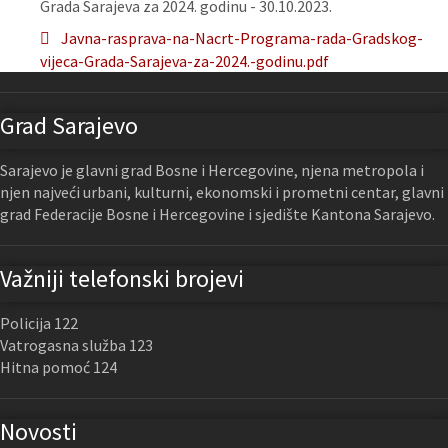
Grada Sarajeva za 2024. godinu - 30.10.2023.
Javna-rasprava-na-Nacrt-Programa-rada-Gradskog-
vijeca-Grada-Sarajeva-za-2024.-godinu.pdf
Grad Sarajevo
Sarajevo je glavni grad Bosne i Hercegovine, njena metropola i
njen najveći urbani, kulturni, ekonomski i prometni centar, glavni
grad Federacije Bosne i Hercegovine i sjedište Kantona Sarajevo.
Važniji telefonski brojevi
Policija 122
Vatrogasna služba 123
Hitna pomoć 124
Novosti