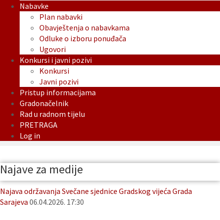
Nabavke
Plan nabavki
Obavještenja o nabavkama
Odluke o izboru ponuđača
Ugovori
Konkursi i javni pozivi
Konkursi
Javni pozivi
Pristup informacijama
Gradonačelnik
Rad u radnom tijelu
PRETRAGA
Log in
Najave za medije
Najava održavanja Svečane sjednice Gradskog vijeća Grada
Sarajeva
06.04.2026. 17:30