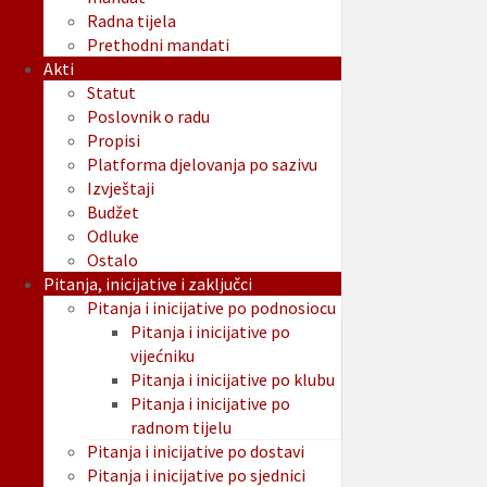
Radna tijela
Prethodni mandati
Akti
Statut
Poslovnik o radu
Propisi
Platforma djelovanja po sazivu
Izvještaji
Budžet
Odluke
Ostalo
Pitanja, inicijative i zaključci
Pitanja i inicijative po podnosiocu
Pitanja i inicijative po
vijećniku
Pitanja i inicijative po klubu
Pitanja i inicijative po
radnom tijelu
Pitanja i inicijative po dostavi
Pitanja i inicijative po sjednici