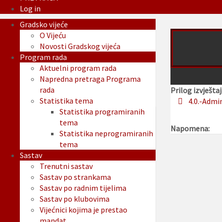
Log in
Gradsko vijeće
O Vijeću
Novosti Gradskog vijeća
Program rada
Aktuelni program rada
Napredna pretraga Programa
rada
Prilog izvještaj
Statistika tema
4.0.-Admi
Statistika programiranih
tema
Napomena:
Statistika neprogramiranih
tema
Sastav
Trenutni sastav
Sastav po strankama
Sastav po radnim tijelima
Sastav po klubovima
Vijećnici kojima je prestao
mandat