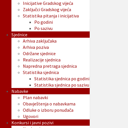
Inicijative Gradskog vijeća
Zaključci Gradskog vijeća
Statistika pitanja i inicijativa
Po godini
Po sazivu
Sjednice
Arhiva zaključaka
Arhiva poziva
Održane sjednice
Realizacije sjednica
Napredna pretraga sjednica
Statistika sjednica
Statistika sjednica po godini
Statistika sjednica po sazivu
Nabavke
Plan nabavki
Obavještenja o nabavkama
Odluke o izboru ponuđača
Ugovori
Konkursi i javni pozivi