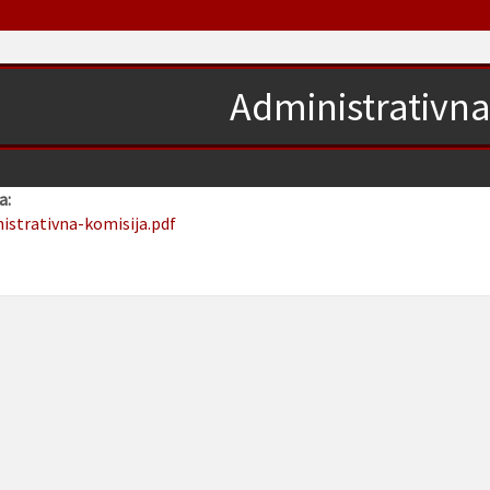
Administrativna
a:
nistrativna-komisija.pdf