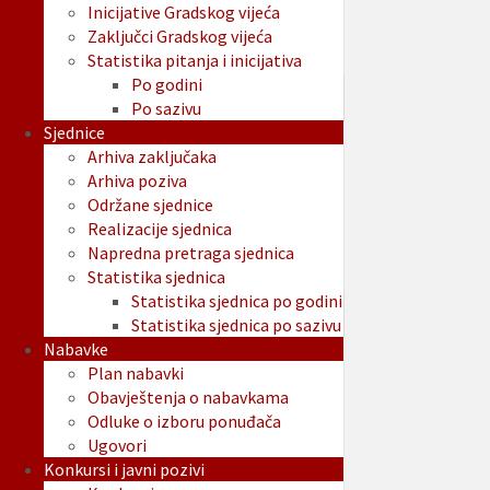
Inicijative Gradskog vijeća
Zaključci Gradskog vijeća
Statistika pitanja i inicijativa
Po godini
Po sazivu
Sjednice
Arhiva zaključaka
Arhiva poziva
Održane sjednice
Realizacije sjednica
Napredna pretraga sjednica
Statistika sjednica
Statistika sjednica po godini
Statistika sjednica po sazivu
Nabavke
Plan nabavki
Obavještenja o nabavkama
Odluke o izboru ponuđača
Ugovori
Konkursi i javni pozivi