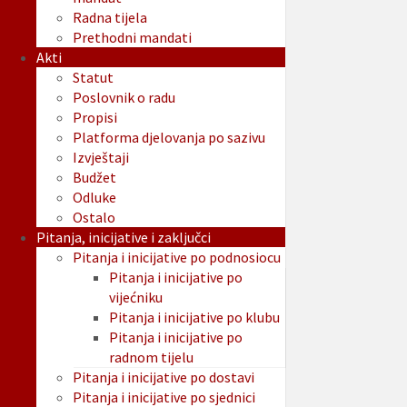
Radna tijela
Prethodni mandati
Akti
Statut
Poslovnik o radu
Propisi
Platforma djelovanja po sazivu
Izvještaji
Budžet
Odluke
Ostalo
Pitanja, inicijative i zaključci
Pitanja i inicijative po podnosiocu
Pitanja i inicijative po
vijećniku
Pitanja i inicijative po klubu
Pitanja i inicijative po
radnom tijelu
Pitanja i inicijative po dostavi
Pitanja i inicijative po sjednici