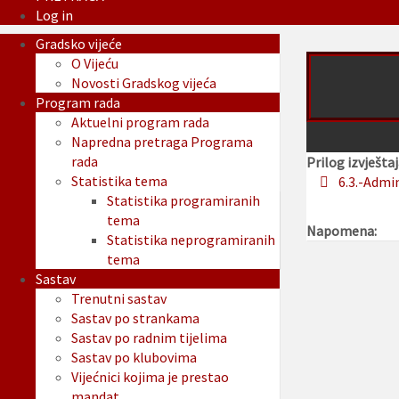
Log in
Gradsko vijeće
O Vijeću
Novosti Gradskog vijeća
Program rada
Aktuelni program rada
Napredna pretraga Programa
rada
Prilog izvještaj
Statistika tema
6.3.-Admi
Statistika programiranih
tema
Napomena:
Statistika neprogramiranih
tema
Sastav
Trenutni sastav
Sastav po strankama
Sastav po radnim tijelima
Sastav po klubovima
Vijećnici kojima je prestao
mandat