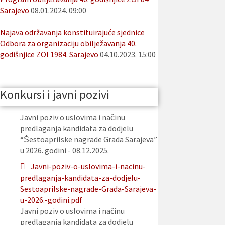
Sarajevo
08.01.2024. 09:00
Najava održavanja konstituirajuće sjednice
Odbora za organizaciju obilježavanja 40.
godišnjice ZOI 1984. Sarajevo
04.10.2023. 15:00
Konkursi i javni pozivi
Javni poziv o uslovima i načinu
predlaganja kandidata za dodjelu
“Šestoaprilske nagrade Grada Sarajeva”
u 2026. godini - 08.12.2025.
Javni-poziv-o-uslovima-i-nacinu-
predlaganja-kandidata-za-dodjelu-
Sestoaprilske-nagrade-Grada-Sarajeva-
u-2026.-godini.pdf
Javni poziv o uslovima i načinu
predlaganja kandidata za dodjelu