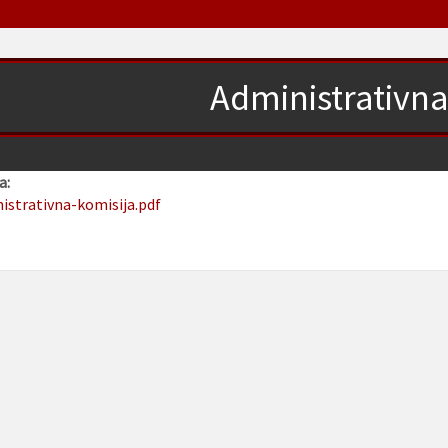
Administrativna
a:
nistrativna-komisija.pdf