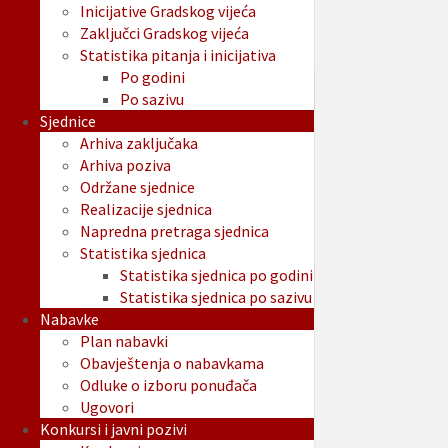
Inicijative Gradskog vijeća
Zaključci Gradskog vijeća
Statistika pitanja i inicijativa
Po godini
Po sazivu
Sjednice
Arhiva zaključaka
Arhiva poziva
Održane sjednice
Realizacije sjednica
Napredna pretraga sjednica
Statistika sjednica
Statistika sjednica po godini
Statistika sjednica po sazivu
Nabavke
Plan nabavki
Obavještenja o nabavkama
Odluke o izboru ponuđača
Ugovori
Konkursi i javni pozivi