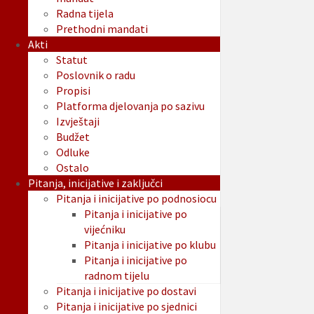
Radna tijela
Prethodni mandati
Akti
Statut
Poslovnik o radu
Propisi
Platforma djelovanja po sazivu
Izvještaji
Budžet
Odluke
Ostalo
Pitanja, inicijative i zaključci
Pitanja i inicijative po podnosiocu
Pitanja i inicijative po
vijećniku
Pitanja i inicijative po klubu
Pitanja i inicijative po
radnom tijelu
Pitanja i inicijative po dostavi
Pitanja i inicijative po sjednici