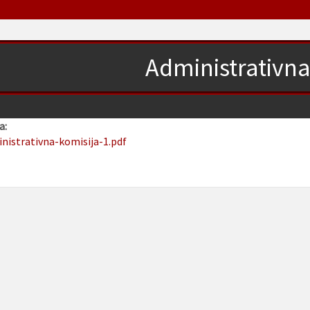
Administrativna
a:
inistrativna-komisija-1.pdf