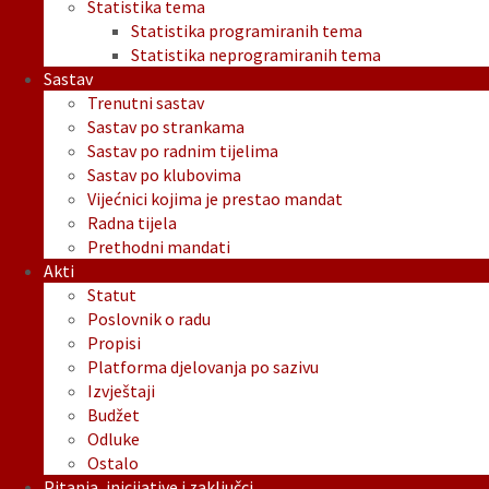
Statistika tema
Statistika programiranih tema
Statistika neprogramiranih tema
Sastav
Trenutni sastav
Sastav po strankama
Sastav po radnim tijelima
Sastav po klubovima
Vijećnici kojima je prestao mandat
Radna tijela
Prethodni mandati
Akti
Statut
Poslovnik o radu
Propisi
Platforma djelovanja po sazivu
Izvještaji
Budžet
Odluke
Ostalo
Pitanja, inicijative i zaključci