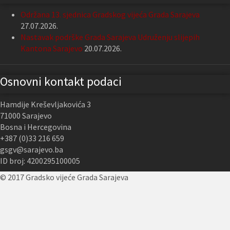
Održana 13. sjednica Gradskog vijeća Grada Sarajeva
27.07.2026.
Nastavak podrške Grada Sarajeva Udruženju slijepih
Kantona Sarajevo
20.07.2026.
Osnovni kontakt podaci
Hamdije Kreševljakovića 3
71000 Sarajevo
Bosna i Hercegovina
+387 (0)33 216 659
gsgv@sarajevo.ba
ID broj: 4200295100005
© 2017 Gradsko vijeće Grada Sarajeva