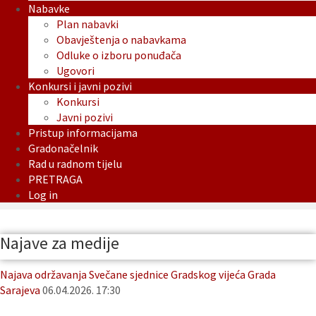
Nabavke
Plan nabavki
Obavještenja o nabavkama
Odluke o izboru ponuđača
Ugovori
Konkursi i javni pozivi
Konkursi
Javni pozivi
Pristup informacijama
Gradonačelnik
Rad u radnom tijelu
PRETRAGA
Log in
Najave za medije
Najava održavanja Svečane sjednice Gradskog vijeća Grada
Sarajeva
06.04.2026. 17:30