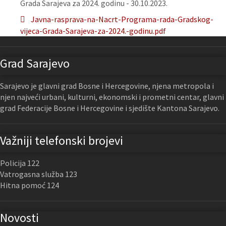
Grada Sarajeva za 2024. godinu - 30.10.2023.
Javna-rasprava-na-Nacrt-Programa-rada-Gradskog-
vijeca-Grada-Sarajeva-za-2024.-godinu.pdf
Grad Sarajevo
Sarajevo je glavni grad Bosne i Hercegovine, njena metropola i
njen najveći urbani, kulturni, ekonomski i prometni centar, glavni
grad Federacije Bosne i Hercegovine i sjedište Kantona Sarajevo.
Važniji telefonski brojevi
Policija 122
Vatrogasna služba 123
Hitna pomoć 124
Novosti