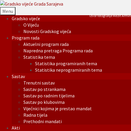
Menu
Izvor fotografije Mezit Armin
Gradsko vijeće
O Vijeću
Novosti Gradskog vijeća
Program rada
Aktuelni program rada
Napredna pretraga Programa rada
Statistika tema
Statistika programiranih tema
Statistika neprogramiranih tema
Sastav
Trenutni sastav
Sastav po strankama
Sastav po radnim tijelima
Sastav po klubovima
Vijećnici kojima je prestao mandat
Radna tijela
Prethodni mandati
Akti