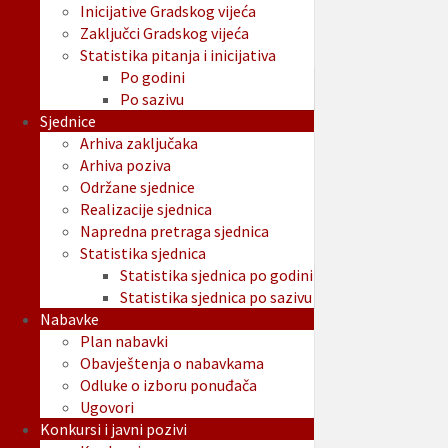
Inicijative Gradskog vijeća
Zaključci Gradskog vijeća
Statistika pitanja i inicijativa
Po godini
Po sazivu
Sjednice
Arhiva zaključaka
Arhiva poziva
Održane sjednice
Realizacije sjednica
Napredna pretraga sjednica
Statistika sjednica
Statistika sjednica po godini
Statistika sjednica po sazivu
Nabavke
Plan nabavki
Obavještenja o nabavkama
Odluke o izboru ponuđača
Ugovori
Konkursi i javni pozivi