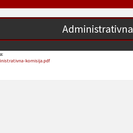
Administrativna
a:
inistrativna-komisija.pdf