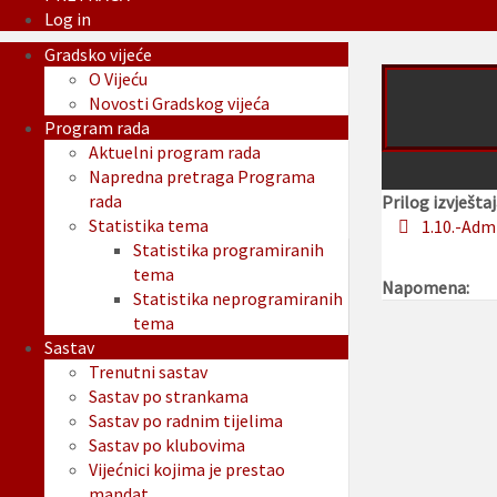
Log in
Gradsko vijeće
O Vijeću
Novosti Gradskog vijeća
Program rada
Aktuelni program rada
Napredna pretraga Programa
rada
Prilog izvještaj
Statistika tema
1.10.-Adm
Statistika programiranih
tema
Napomena:
Statistika neprogramiranih
tema
Sastav
Trenutni sastav
Sastav po strankama
Sastav po radnim tijelima
Sastav po klubovima
Vijećnici kojima je prestao
mandat