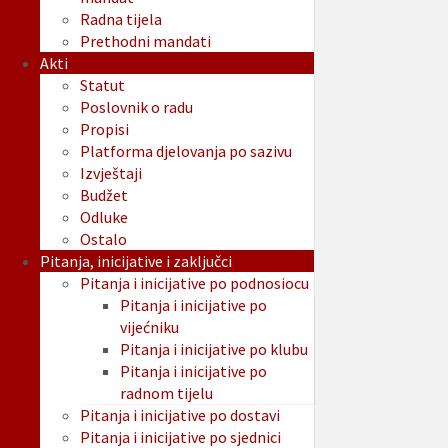
Radna tijela
Prethodni mandati
Akti
Statut
Poslovnik o radu
Propisi
Platforma djelovanja po sazivu
Izvještaji
Budžet
Odluke
Ostalo
Pitanja, inicijative i zaključci
Pitanja i inicijative po podnosiocu
Pitanja i inicijative po
vijećniku
Pitanja i inicijative po klubu
Pitanja i inicijative po
radnom tijelu
Pitanja i inicijative po dostavi
Pitanja i inicijative po sjednici