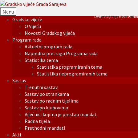
Menu
Izvor fotografije Mezit Armin
Gradsko vijeće
O Vijeću
Novosti Gradskog vijeća
Program rada
Aktuelni program rada
Napredna pretraga Programa rada
Statistika tema
Statistika programiranih tema
Statistika neprogramiranih tema
Sastav
Trenutni sastav
Sastav po strankama
Sastav po radnim tijelima
Sastav po klubovima
Vijećnici kojima je prestao mandat
Radna tijela
Prethodni mandati
Akti