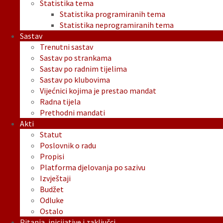
Statistika tema
Statistika programiranih tema
Statistika neprogramiranih tema
Sastav
Trenutni sastav
Sastav po strankama
Sastav po radnim tijelima
Sastav po klubovima
Vijećnici kojima je prestao mandat
Radna tijela
Prethodni mandati
Akti
Statut
Poslovnik o radu
Propisi
Platforma djelovanja po sazivu
Izvještaji
Budžet
Odluke
Ostalo
Pitanja, inicijative i zaključci