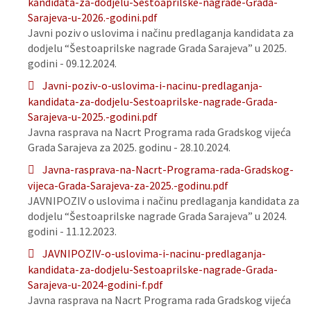
kandidata-za-dodjelu-Sestoaprilske-nagrade-Grada-
Sarajeva-u-2026.-godini.pdf
Javni poziv o uslovima i načinu predlaganja kandidata za
dodjelu “Šestoaprilske nagrade Grada Sarajeva” u 2025.
godini - 09.12.2024.
Javni-poziv-o-uslovima-i-nacinu-predlaganja-
kandidata-za-dodjelu-Sestoaprilske-nagrade-Grada-
Sarajeva-u-2025.-godini.pdf
Javna rasprava na Nacrt Programa rada Gradskog vijeća
Grada Sarajeva za 2025. godinu - 28.10.2024.
Javna-rasprava-na-Nacrt-Programa-rada-Gradskog-
vijeca-Grada-Sarajeva-za-2025.-godinu.pdf
JAVNIPOZIV o uslovima i načinu predlaganja kandidata za
dodjelu “Šestoaprilske nagrade Grada Sarajeva” u 2024.
godini - 11.12.2023.
JAVNIPOZIV-o-uslovima-i-nacinu-predlaganja-
kandidata-za-dodjelu-Sestoaprilske-nagrade-Grada-
Sarajeva-u-2024-godini-f.pdf
Javna rasprava na Nacrt Programa rada Gradskog vijeća