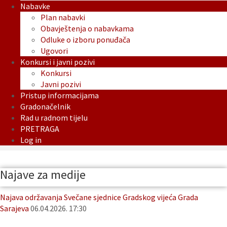
Nabavke
Plan nabavki
Obavještenja o nabavkama
Odluke o izboru ponuđača
Ugovori
Konkursi i javni pozivi
Konkursi
Javni pozivi
Pristup informacijama
Gradonačelnik
Rad u radnom tijelu
PRETRAGA
Log in
Najave za medije
Najava održavanja Svečane sjednice Gradskog vijeća Grada
Sarajeva
06.04.2026. 17:30