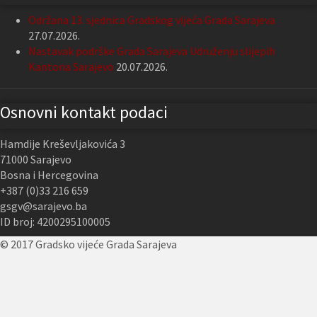
Održana 13. sjednica Gradskog vijeća Grada Sarajeva
27.07.2026.
Nastavak podrške Grada Sarajeva Udruženju slijepih
Kantona Sarajevo
20.07.2026.
Osnovni kontakt podaci
Hamdije Kreševljakovića 3
71000 Sarajevo
Bosna i Hercegovina
+387 (0)33 216 659
gsgv@sarajevo.ba
ID broj: 4200295100005
© 2017 Gradsko vijeće Grada Sarajeva