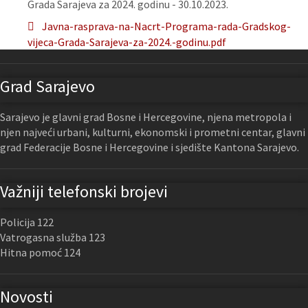
Grada Sarajeva za 2024. godinu - 30.10.2023.
Javna-rasprava-na-Nacrt-Programa-rada-Gradskog-
vijeca-Grada-Sarajeva-za-2024.-godinu.pdf
Grad Sarajevo
Sarajevo je glavni grad Bosne i Hercegovine, njena metropola i
njen najveći urbani, kulturni, ekonomski i prometni centar, glavni
grad Federacije Bosne i Hercegovine i sjedište Kantona Sarajevo.
Važniji telefonski brojevi
Policija 122
Vatrogasna služba 123
Hitna pomoć 124
Novosti