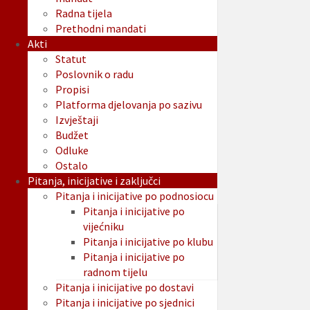
Radna tijela
Prethodni mandati
Akti
Statut
Poslovnik o radu
Propisi
Platforma djelovanja po sazivu
Izvještaji
Budžet
Odluke
Ostalo
Pitanja, inicijative i zaključci
Pitanja i inicijative po podnosiocu
Pitanja i inicijative po
vijećniku
Pitanja i inicijative po klubu
Pitanja i inicijative po
radnom tijelu
Pitanja i inicijative po dostavi
Pitanja i inicijative po sjednici