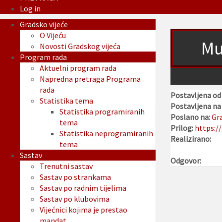
Log in
Gradsko vijeće
O Vijeću
Mu
Novosti Gradskog vijeća
Program rada
Aktuelni program rada
Napredna pretraga Programa
rada
Postavljena od
Statistika tema
Postavljena na 
Statistika programiranih
Poslano na:
Gr
tema
Prilog:
https:/
Statistika neprogramiranih
Realizirano:
tema
Sastav
Odgovor:
Trenutni sastav
Sastav po strankama
Sastav po radnim tijelima
Sastav po klubovima
Vijećnici kojima je prestao
mandat