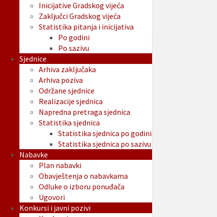
Inicijative Gradskog vijeća
Zaključci Gradskog vijeća
Statistika pitanja i inicijativa
Po godini
Po sazivu
Sjednice
Arhiva zaključaka
Arhiva poziva
Održane sjednice
Realizacije sjednica
Napredna pretraga sjednica
Statistika sjednica
Statistika sjednica po godini
Statistika sjednica po sazivu
Nabavke
Plan nabavki
Obavještenja o nabavkama
Odluke o izboru ponuđača
Ugovori
Konkursi i javni pozivi