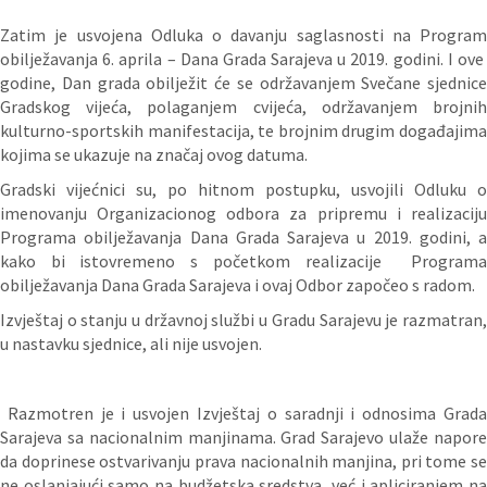
Zatim je usvojena Odluka o davanju saglasnosti na Program
obilježavanja 6. aprila – Dana Grada Sarajeva u 2019. godini. I ove
godine, Dan grada obilježit će se održavanjem Svečane sjednice
Gradskog vijeća, polaganjem cvijeća, održavanjem brojnih
kulturno-sportskih manifestacija, te brojnim drugim događajima
kojima se ukazuje na značaj ovog datuma.
Gradski vijećnici su, po hitnom postupku, usvojili Odluku o
imenovanju Organizacionog odbora za pripremu i realizaciju
Programa obilježavanja Dana Grada Sarajeva u 2019. godini, a
kako bi istovremeno s početkom realizacije Programa
obilježavanja Dana Grada Sarajeva i ovaj Odbor započeo s radom.
Izvještaj o stanju u državnoj službi u Gradu Sarajevu je razmatran,
u nastavku sjednice, ali nije usvojen.
Razmotren je i usvojen Izvještaj o saradnji i odnosima Grada
Sarajeva sa nacionalnim manjinama. Grad Sarajevo ulaže napore
da doprinese ostvarivanju prava nacionalnih manjina, pri tome se
ne oslanjajući samo na budžetska sredstva, već i apliciranjem na