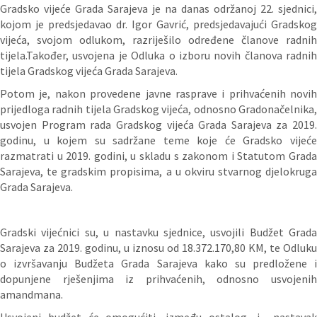
Gradsko vijeće Grada Sarajeva je na danas održanoj 22. sjednici,
kojom je predsjedavao dr. Igor Gavrić, predsjedavajući Gradskog
vijeća, svojom odlukom, razriješilo određene članove radnih
tijela.Također, usvojena je Odluka o izboru novih članova radnih
tijela Gradskog vijeća Grada Sarajeva.
Potom je, nakon provedene javne rasprave i prihvaćenih novih
prijedloga radnih tijela Gradskog vijeća, odnosno Gradonačelnika,
usvojen Program rada Gradskog vijeća Grada Sarajeva za 2019.
godinu, u kojem su sadržane teme koje će Gradsko vijeće
razmatrati u 2019. godini, u skladu s zakonom i Statutom Grada
Sarajeva, te gradskim propisima, a u okviru stvarnog djelokruga
Grada Sarajeva.
Gradski vijećnici su, u nastavku sjednice, usvojili Budžet Grada
Sarajeva za 2019. godinu, u iznosu od 18.372.170,80 KM, te Odluku
o izvršavanju Budžeta Grada Sarajeva kako su predložene i
dopunjene rješenjima iz prihvaćenih, odnosno usvojenih
amandmana.