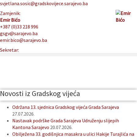
svjetlana.sosic@gradskovijece.sarajevo.ba
Zamjenik:
Emir Bićo
+387 (0)33 218 996
gsgv@sarajevo.ba
emir.bico@sarajevo.ba
Sekretar:
Novosti iz Gradskog vijeća
Održana 13. sjednica Gradskog vijeća Grada Sarajeva
27.07.2026.
Nastavak podrške Grada Sarajeva Udruženju slijepih
Kantona Sarajevo
20.07.2026.
Obilježena 33. godišnjica masakra u ulici Hakije Turajlića na