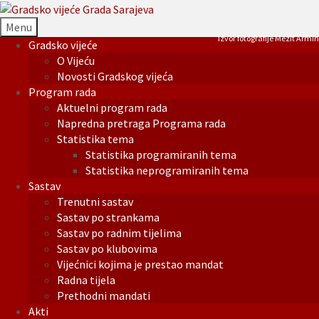
Menu
Izvor fotografije Mezit Armin
Gradsko vijeće
O Vijeću
Novosti Gradskog vijeća
Program rada
Aktuelni program rada
Napredna pretraga Programa rada
Statistika tema
Statistika programiranih tema
Statistika neprogramiranih tema
Sastav
Trenutni sastav
Sastav po strankama
Sastav po radnim tijelima
Sastav po klubovima
Vijećnici kojima je prestao mandat
Radna tijela
Prethodni mandati
Akti