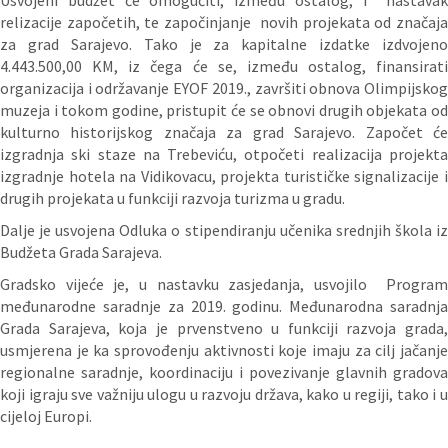
Usvojeni budžet će omogućiti, između ostalog, i nastavak
relizacije započetih, te započinjanje novih projekata od značaja
za grad Sarajevo. Tako je za kapitalne izdatke izdvojeno
4.443.500,00 KM, iz čega će se, između ostalog, finansirati
organizacija i održavanje EYOF 2019., završiti obnova Olimpijskog
muzeja i tokom godine, pristupit će se obnovi drugih objekata od
kulturno historijskog značaja za grad Sarajevo. Započet će
izgradnja ski staze na Trebeviću, otpočeti realizacija projekta
izgradnje hotela na Vidikovacu, projekta turističke signalizacije i
drugih projekata u funkciji razvoja turizma u gradu.
Dalje je usvojena Odluka o stipendiranju učenika srednjih škola iz
Budžeta Grada Sarajeva.
Gradsko vijeće je, u nastavku zasjedanja, usvojilo Program
međunarodne saradnje za 2019. godinu. Međunarodna saradnja
Grada Sarajeva, koja je prvenstveno u funkciji razvoja grada,
usmjerena je ka sprovođenju aktivnosti koje imaju za cilj jačanje
regionalne saradnje, koordinaciju i povezivanje glavnih gradova
koji igraju sve važniju ulogu u razvoju država, kako u regiji, tako i u
cijeloj Europi.