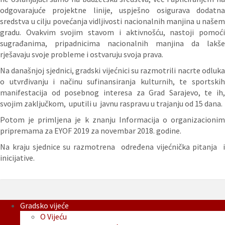
odgovarajuće projektne linije, uspješno osigurava dodatna
sredstva u cilju povećanja vidljivosti nacionalnih manjina u našem
gradu. Ovakvim svojim stavom i aktivnošću, nastoji pomoći
sugrađanima, pripadnicima nacionalnih manjina da lakše
rješavaju svoje probleme i ostvaruju svoja prava.
Na današnjoj sjednici, gradski vijećnici su razmotrili nacrte odluka
o utvrđivanju i načinu sufinansiranja kulturnih, te sportskih
manifestacija od posebnog interesa za Grad Sarajevo, te ih,
svojim zaključkom, uputili u javnu raspravu u trajanju od 15 dana.
Potom je primljena je k znanju Informacija o organizacionim
pripremama za EYOF 2019 za novembar 2018. godine.
Na kraju sjednice su razmotrena određena vijećnička pitanja i
inicijative.
Gradsko vijeće
O Vijeću