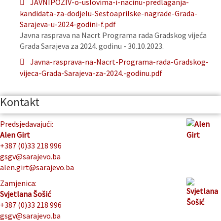
JAVNIPOZIV-o-uslovima-i-nacinu-predlaganja-
kandidata-za-dodjelu-Sestoaprilske-nagrade-Grada-
Sarajeva-u-2024-godini-f.pdf
Javna rasprava na Nacrt Programa rada Gradskog vijeća
Grada Sarajeva za 2024. godinu - 30.10.2023.
Javna-rasprava-na-Nacrt-Programa-rada-Gradskog-
vijeca-Grada-Sarajeva-za-2024.-godinu.pdf
Kontakt
Predsjedavajući:
Alen Girt
+387 (0)33 218 996
gsgv@sarajevo.ba
alen.girt@sarajevo.ba
Zamjenica:
Svjetlana Šošić
+387 (0)33 218 996
gsgv@sarajevo.ba