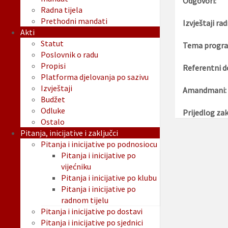
Odgovori:
Radna tijela
Prethodni mandati
Izvještaji rad
Akti
Statut
Tema progra
Poslovnik o radu
Propisi
Referentni d
Platforma djelovanja po sazivu
Izvještaji
Amandmani:
Budžet
Odluke
Prijedlog zak
Ostalo
Pitanja, inicijative i zaključci
Pitanja i inicijative po podnosiocu
Pitanja i inicijative po
vijećniku
Pitanja i inicijative po klubu
Pitanja i inicijative po
radnom tijelu
Pitanja i inicijative po dostavi
Pitanja i inicijative po sjednici