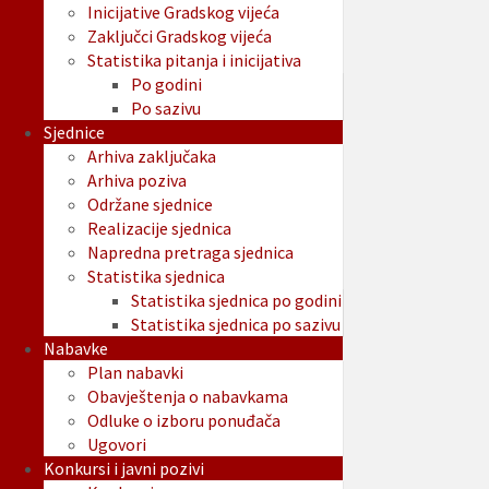
Inicijative Gradskog vijeća
Zaključci Gradskog vijeća
Statistika pitanja i inicijativa
Po godini
Po sazivu
Sjednice
Arhiva zaključaka
Arhiva poziva
Održane sjednice
Realizacije sjednica
Napredna pretraga sjednica
Statistika sjednica
Statistika sjednica po godini
Statistika sjednica po sazivu
Nabavke
Plan nabavki
Obavještenja o nabavkama
Odluke o izboru ponuđača
Ugovori
Konkursi i javni pozivi