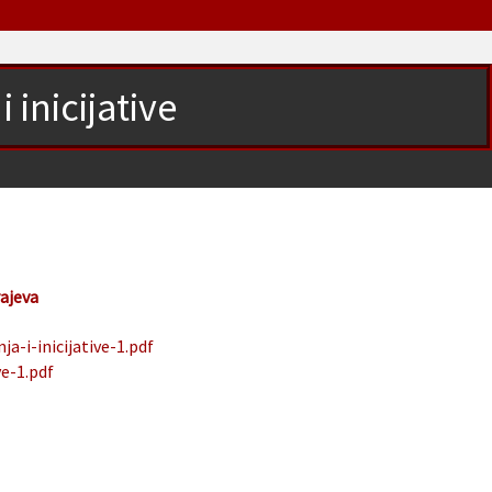
i inicijative
rajeva
a-i-inicijative-1.pdf
ve-1.pdf