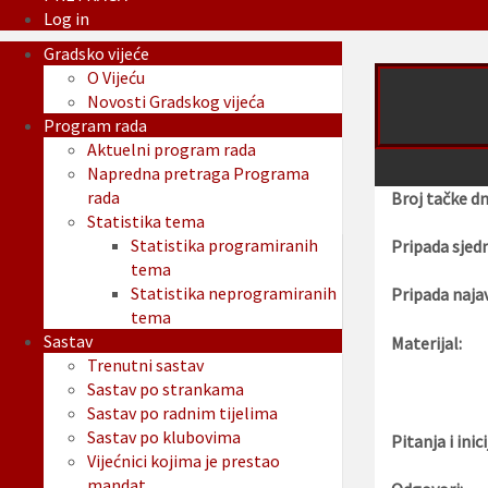
Log in
Gradsko vijeće
O Vijeću
Novosti Gradskog vijeća
Program rada
Aktuelni program rada
Napredna pretraga Programa
rada
Broj tačke d
Statistika tema
Statistika programiranih
Pripada sjedn
tema
Statistika neprogramiranih
Pripada najav
tema
Sastav
Materijal:
Trenutni sastav
Sastav po strankama
Sastav po radnim tijelima
Sastav po klubovima
Pitanja i inici
Vijećnici kojima je prestao
mandat