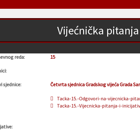
Vijećnička pitanja 
nevnog reda:
15
ici:
i sjednice:
Četvrta sjednica Gradskog vijeća Grada Sa
Tacka-15.-Odgovori-na-vijecnicka-pitanj
Tacka-15.-Vijecnicka-pitanja-i-inicijati
jative: