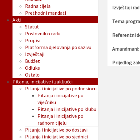
Radna tijela
Izvještaji rad
Prethodni mandati
Akti
Tema progra
Statut
Poslovnik o radu
Referentni d
Propisi
Platforma djelovanja po sazivu
Amandmani:
Izvještaji
Budžet
Prijedlog zak
Odluke
Ostalo
Pitanja, inicijative i zaključci
Pitanja i inicijative po podnosiocu
Pitanja i inicijative po
vijećniku
Pitanja i inicijative po klubu
Pitanja i inicijative po
radnom tijelu
Pitanja i inicijative po dostavi
Pitanja i inicijative po sjednici