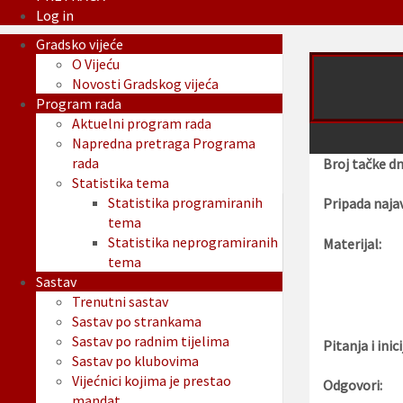
Log in
Gradsko vijeće
O Vijeću
Novosti Gradskog vijeća
Program rada
Aktuelni program rada
Napredna pretraga Programa
rada
Broj tačke d
Statistika tema
Statistika programiranih
Pripada najav
tema
Statistika neprogramiranih
Materijal:
tema
Sastav
Trenutni sastav
Sastav po strankama
Sastav po radnim tijelima
Pitanja i inici
Sastav po klubovima
Vijećnici kojima je prestao
Odgovori:
mandat