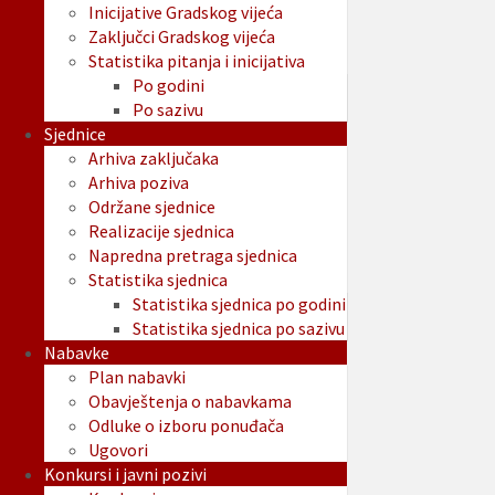
Inicijative Gradskog vijeća
Zaključci Gradskog vijeća
Statistika pitanja i inicijativa
Po godini
Po sazivu
Sjednice
Arhiva zaključaka
Arhiva poziva
Održane sjednice
Realizacije sjednica
Napredna pretraga sjednica
Statistika sjednica
Statistika sjednica po godini
Statistika sjednica po sazivu
Nabavke
Plan nabavki
Obavještenja o nabavkama
Odluke o izboru ponuđača
Ugovori
Konkursi i javni pozivi