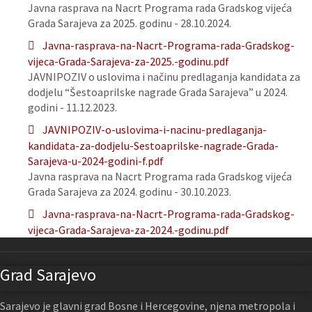
Javna rasprava na Nacrt Programa rada Gradskog vijeća
Grada Sarajeva za 2025. godinu - 28.10.2024.
Javna-rasprava-na-Nacrt-Programa-rada-Gradskog-
vijeca-Grada-Sarajeva-za-2025.-godinu.pdf
JAVNIPOZIV o uslovima i načinu predlaganja kandidata za
dodjelu “Šestoaprilske nagrade Grada Sarajeva” u 2024.
godini - 11.12.2023.
JAVNIPOZIV-o-uslovima-i-nacinu-predlaganja-
kandidata-za-dodjelu-Sestoaprilske-nagrade-Grada-
Sarajeva-u-2024-godini-f.pdf
Javna rasprava na Nacrt Programa rada Gradskog vijeća
Grada Sarajeva za 2024. godinu - 30.10.2023.
Javna-rasprava-na-Nacrt-Programa-rada-Gradskog-
vijeca-Grada-Sarajeva-za-2024.-godinu.pdf
Grad Sarajevo
Sarajevo je glavni grad Bosne i Hercegovine, njena metropola i