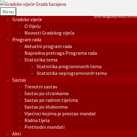
Menu
Izvor fotografije Mezit Armin
Gradsko vijeće
O Vijeću
Novosti Gradskog vijeća
Program rada
Aktuelni program rada
Napredna pretraga Programa rada
Statistika tema
Statistika programiranih tema
Statistika neprogramiranih tema
Sastav
Trenutni sastav
Sastav po strankama
Sastav po radnim tijelima
Sastav po klubovima
Vijećnici kojima je prestao mandat
Radna tijela
Prethodni mandati
Akti