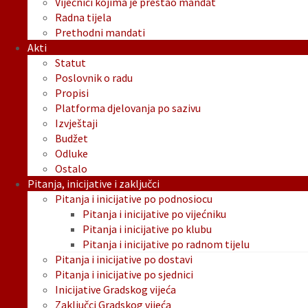
Vijećnici kojima je prestao mandat
Radna tijela
Prethodni mandati
Akti
Statut
Poslovnik o radu
Propisi
Platforma djelovanja po sazivu
Izvještaji
Budžet
Odluke
Ostalo
Pitanja, inicijative i zaključci
Pitanja i inicijative po podnosiocu
Pitanja i inicijative po vijećniku
Pitanja i inicijative po klubu
Pitanja i inicijative po radnom tijelu
Pitanja i inicijative po dostavi
Pitanja i inicijative po sjednici
Inicijative Gradskog vijeća
Zaključci Gradskog vijeća