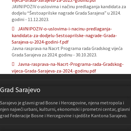
vijeca-Grada-Sarajeva-za-2025.-godinu.pdf
JAVNIPOZIV o uslovima i načinu predlaganja kandidata za
dodjelu “Šestoaprilske nagrade Grada Sarajeva” u 2024.
godini - 11.12.2023.
JAVNIPOZIV-o-uslovima-i-nacinu-predlaganja-
kandidata-za-dodjelu-Sestoaprilske-nagrade-Grada-
Sarajeva-u-2024-godini-f.pdf
Javna rasprava na Nacrt Programa rada Gradskog vijeća
Grada Sarajeva za 2024. godinu - 30.10.2023.
Javna-rasprava-na-Nacrt-Programa-rada-Gradskog-
vijeca-Grada-Sarajeva-za-2024.-godinu.pdf
Grad Sarajevo
Sarajevo je glavni grad Bosne i Hercegovine, njena metropola i
njen najveći urbani, kulturni, ekonomski i prometni centar, glavni
grad Federacije Bosne i Hercegovine i sjedište Kantona Sarajevo.