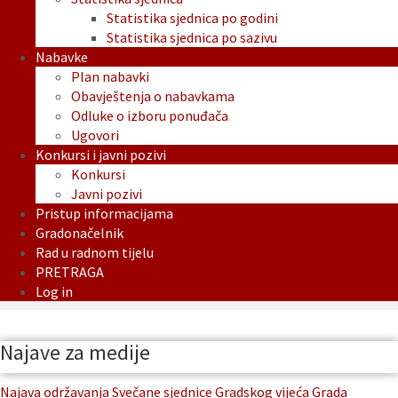
Statistika sjednica po godini
Statistika sjednica po sazivu
Nabavke
Plan nabavki
Obavještenja o nabavkama
Odluke o izboru ponuđača
Ugovori
Konkursi i javni pozivi
Konkursi
Javni pozivi
Pristup informacijama
Gradonačelnik
Rad u radnom tijelu
PRETRAGA
Log in
Najave za medije
Najava održavanja Svečane sjednice Gradskog vijeća Grada