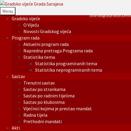
Menu
Izvor fotografije Mezit Armin
Gradsko vijeće
O Vijeću
Novosti Gradskog vijeća
Program rada
Aktuelni program rada
Napredna pretraga Programa rada
Statistika tema
Statistika programiranih tema
Statistika neprogramiranih tema
Sastav
Trenutni sastav
Sastav po strankama
Sastav po radnim tijelima
Sastav po klubovima
Vijećnici kojima je prestao mandat
Radna tijela
Prethodni mandati
Akti