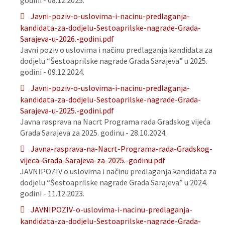
godini - 08.12.2025.
Javni-poziv-o-uslovima-i-nacinu-predlaganja-
kandidata-za-dodjelu-Sestoaprilske-nagrade-Grada-
Sarajeva-u-2026.-godini.pdf
Javni poziv o uslovima i načinu predlaganja kandidata za
dodjelu “Šestoaprilske nagrade Grada Sarajeva” u 2025.
godini - 09.12.2024.
Javni-poziv-o-uslovima-i-nacinu-predlaganja-
kandidata-za-dodjelu-Sestoaprilske-nagrade-Grada-
Sarajeva-u-2025.-godini.pdf
Javna rasprava na Nacrt Programa rada Gradskog vijeća
Grada Sarajeva za 2025. godinu - 28.10.2024.
Javna-rasprava-na-Nacrt-Programa-rada-Gradskog-
vijeca-Grada-Sarajeva-za-2025.-godinu.pdf
JAVNIPOZIV o uslovima i načinu predlaganja kandidata za
dodjelu “Šestoaprilske nagrade Grada Sarajeva” u 2024.
godini - 11.12.2023.
JAVNIPOZIV-o-uslovima-i-nacinu-predlaganja-
kandidata-za-dodjelu-Sestoaprilske-nagrade-Grada-