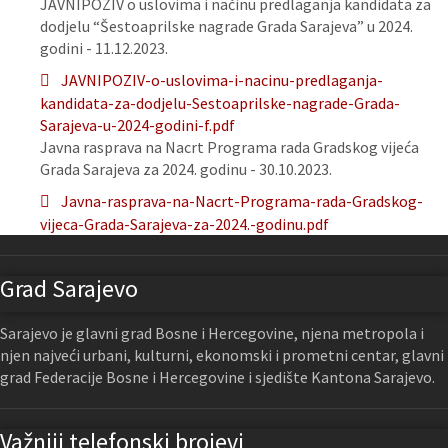
JAVNIPOZIV o uslovima i načinu predlaganja kandidata za
dodjelu “Šestoaprilske nagrade Grada Sarajeva” u 2024.
godini - 11.12.2023.
JAVNIPOZIV-o-uslovima-i-nacinu-predlaganja-
kandidata-za-dodjelu-Sestoaprilske-nagrade-Grada-
Sarajeva-u-2024-godini-f.pdf
Javna rasprava na Nacrt Programa rada Gradskog vijeća
Grada Sarajeva za 2024. godinu - 30.10.2023.
Javna-rasprava-na-Nacrt-Programa-rada-Gradskog-
vijeca-Grada-Sarajeva-za-2024.-godinu.pdf
Grad Sarajevo
Sarajevo je glavni grad Bosne i Hercegovine, njena metropola i
njen najveći urbani, kulturni, ekonomski i prometni centar, glavni
grad Federacije Bosne i Hercegovine i sjedište Kantona Sarajevo.
Važniji telefonski brojevi