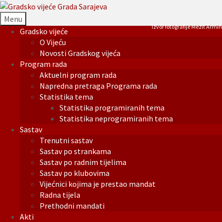
Menu
Izvor fotografije Mezit Armin
Gradsko vijeće
O Vijeću
Novosti Gradskog vijeća
Program rada
Aktuelni program rada
Napredna pretraga Programa rada
Statistika tema
Statistika programiranih tema
Statistika neprogramiranih tema
Sastav
Trenutni sastav
Sastav po strankama
Sastav po radnim tijelima
Sastav po klubovima
Vijećnici kojima je prestao mandat
Radna tijela
Prethodni mandati
Akti