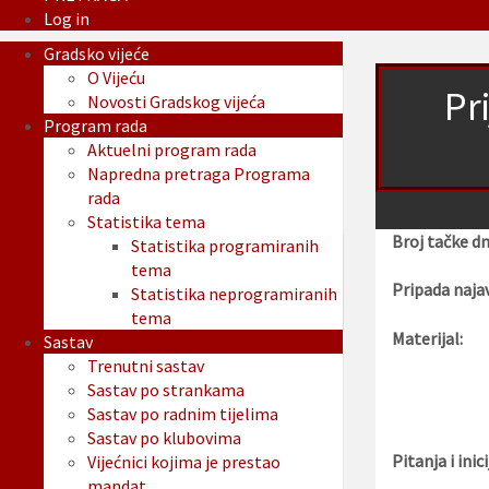
Log in
Gradsko vijeće
O Vijeću
Pr
Novosti Gradskog vijeća
Program rada
Aktuelni program rada
Napredna pretraga Programa
rada
Statistika tema
Broj tačke d
Statistika programiranih
tema
Pripada najav
Statistika neprogramiranih
tema
Materijal:
Sastav
Trenutni sastav
Sastav po strankama
Sastav po radnim tijelima
Sastav po klubovima
Pitanja i inici
Vijećnici kojima je prestao
mandat