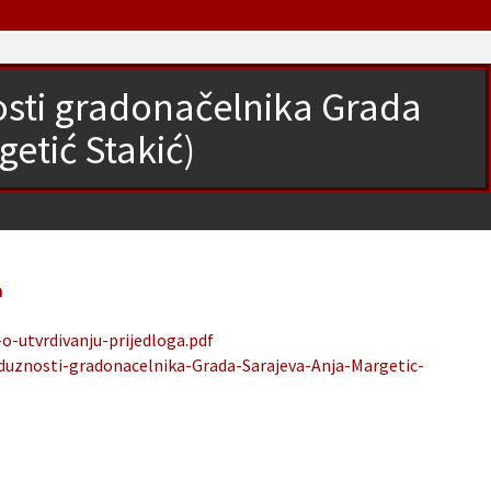
osti gradonačelnika Grada
etić Stakić)
a
o-utvrdivanju-prijedloga.pdf
-duznosti-gradonacelnika-Grada-Sarajeva-Anja-Margetic-