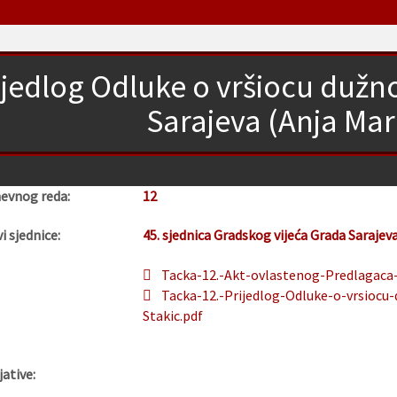
ijedlog Odluke o vršiocu dužn
Sarajeva (Anja Marg
nevnog reda:
12
i sjednice:
45. sjednica Gradskog vijeća Grada Sarajev
Tacka-12.-Akt-ovlastenog-Predlagaca-
Tacka-12.-Prijedlog-Odluke-o-vrsiocu
Stakic.pdf
jative: