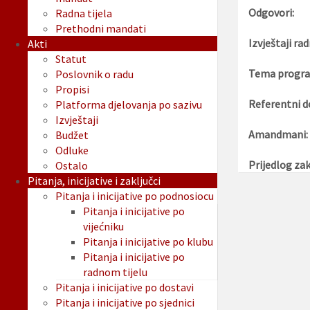
Odgovori:
Radna tijela
Prethodni mandati
Izvještaji rad
Akti
Statut
Tema progra
Poslovnik o radu
Propisi
Referentni d
Platforma djelovanja po sazivu
Izvještaji
Amandmani:
Budžet
Odluke
Prijedlog zak
Ostalo
Pitanja, inicijative i zaključci
Pitanja i inicijative po podnosiocu
Pitanja i inicijative po
vijećniku
Pitanja i inicijative po klubu
Pitanja i inicijative po
radnom tijelu
Pitanja i inicijative po dostavi
Pitanja i inicijative po sjednici