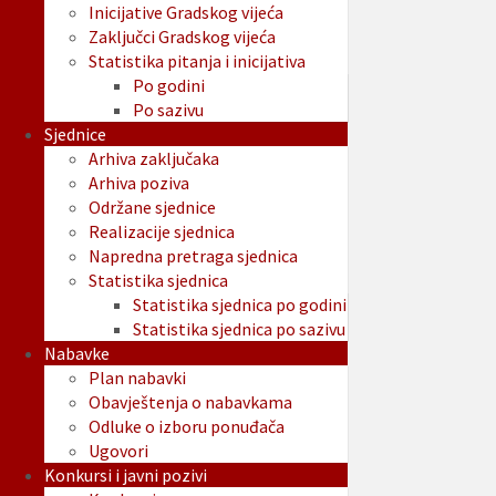
Inicijative Gradskog vijeća
Zaključci Gradskog vijeća
Statistika pitanja i inicijativa
Po godini
Po sazivu
Sjednice
Arhiva zaključaka
Arhiva poziva
Održane sjednice
Realizacije sjednica
Napredna pretraga sjednica
Statistika sjednica
Statistika sjednica po godini
Statistika sjednica po sazivu
Nabavke
Plan nabavki
Obavještenja o nabavkama
Odluke o izboru ponuđača
Ugovori
Konkursi i javni pozivi