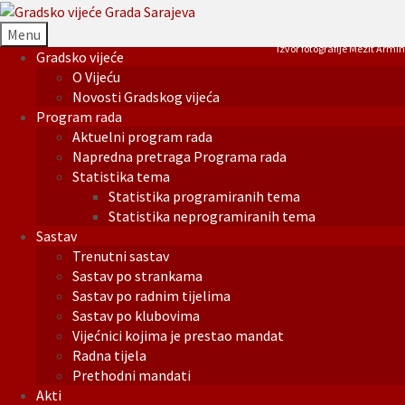
Menu
Izvor fotografije Mezit Armin
Gradsko vijeće
O Vijeću
Novosti Gradskog vijeća
Program rada
Aktuelni program rada
Napredna pretraga Programa rada
Statistika tema
Statistika programiranih tema
Statistika neprogramiranih tema
Sastav
Trenutni sastav
Sastav po strankama
Sastav po radnim tijelima
Sastav po klubovima
Vijećnici kojima je prestao mandat
Radna tijela
Prethodni mandati
Akti