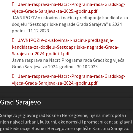
Javna-rasprava-na-Nacrt-Programa-rada-Gradskog-
vijeca-Grada-Sarajeva-za-2025.-godinu.pdf
JAVNIPOZIV o uslovima i načinu predlaganja kandidata za
dodjelu “Šestoaprilske nagrade Grada Sarajeva” u 2024.
godini - 11.12.2023.
JAVNIPOZIV-o-uslovima-i-nacinu-predlaganja-
kandidata-za-dodjelu-Sestoaprilske-nagrade-Grada-
Sarajeva-u-2024-godini-f.pdf
Javna rasprava na Nacrt Programa rada Gradskog vijeća
Grada Sarajeva za 2024. godinu - 30.10.2023.
Javna-rasprava-na-Nacrt-Programa-rada-Gradskog-
vijeca-Grada-Sarajeva-za-2024.-godinu.pdf
Grad Sarajevo
Sarajevo je glavni grad Bosne i Hercegovine, njena metropola i
njen najveći urbani, kulturni, ekonomski i prometni centar, glavni
grad Federacije Bosne i Hercegovine i sjedište Kantona Sarajevo.