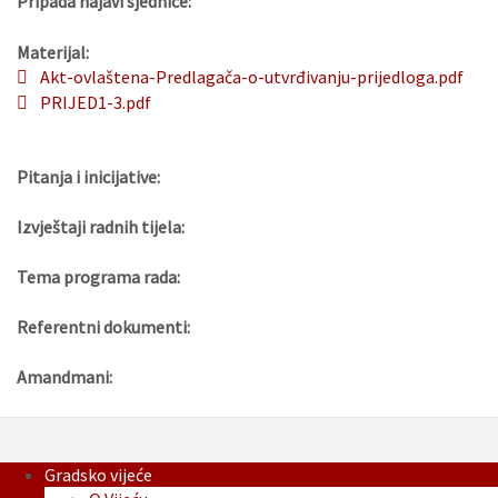
Pripada najavi sjednice:
Materijal:
Akt-ovlaštena-Predlagača-o-utvrđivanju-prijedloga.pdf
PRIJED1-3.pdf
Pitanja i inicijative:
Izvještaji radnih tijela:
Tema programa rada:
Referentni dokumenti:
Amandmani:
Gradsko vijeće