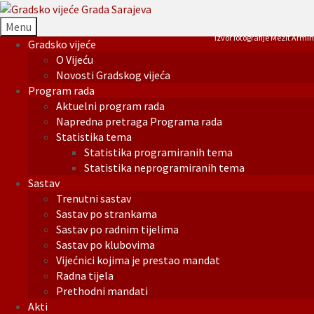
Menu
Izvor fotografije Mezit Armin
Gradsko vijeće
O Vijeću
Novosti Gradskog vijeća
Program rada
Aktuelni program rada
Napredna pretraga Programa rada
Statistika tema
Statistika programiranih tema
Statistika neprogramiranih tema
Sastav
Trenutni sastav
Sastav po strankama
Sastav po radnim tijelima
Sastav po klubovima
Vijećnici kojima je prestao mandat
Radna tijela
Prethodni mandati
Akti