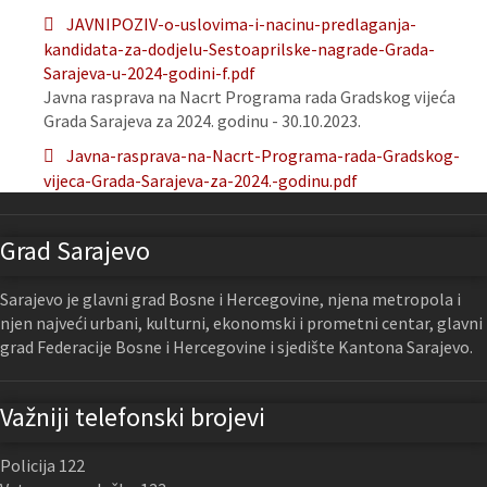
JAVNIPOZIV-o-uslovima-i-nacinu-predlaganja-
kandidata-za-dodjelu-Sestoaprilske-nagrade-Grada-
Sarajeva-u-2024-godini-f.pdf
Javna rasprava na Nacrt Programa rada Gradskog vijeća
Grada Sarajeva za 2024. godinu - 30.10.2023.
Javna-rasprava-na-Nacrt-Programa-rada-Gradskog-
vijeca-Grada-Sarajeva-za-2024.-godinu.pdf
Grad Sarajevo
Sarajevo je glavni grad Bosne i Hercegovine, njena metropola i
njen najveći urbani, kulturni, ekonomski i prometni centar, glavni
grad Federacije Bosne i Hercegovine i sjedište Kantona Sarajevo.
Važniji telefonski brojevi
Policija 122