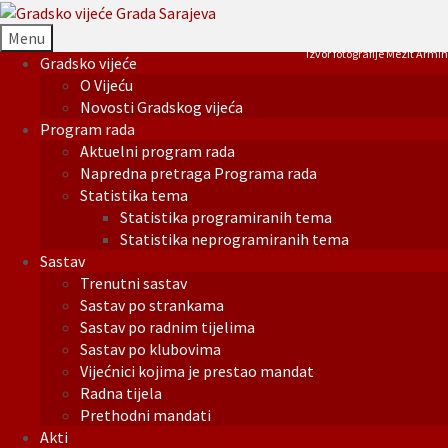
Menu
Izvor fotografije Mezit Armin
Gradsko vijeće
O Vijeću
Novosti Gradskog vijeća
Program rada
Aktuelni program rada
Napredna pretraga Programa rada
Statistika tema
Statistika programiranih tema
Statistika neprogramiranih tema
Sastav
Trenutni sastav
Sastav po strankama
Sastav po radnim tijelima
Sastav po klubovima
Vijećnici kojima je prestao mandat
Radna tijela
Prethodni mandati
Akti