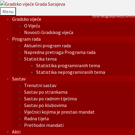
Menu
Izvor fotografije Mezit Armin
Gradsko vijeće
O Vijeću
Novosti Gradskog vijeća
Program rada
Aktuelni program rada
Napredna pretraga Programa rada
Statistika tema
Statistika programiranih tema
Statistika neprogramiranih tema
Sastav
Trenutni sastav
Sastav po strankama
Sastav po radnim tijelima
Sastav po klubovima
Vijećnici kojima je prestao mandat
Radna tijela
Prethodni mandati
Akti