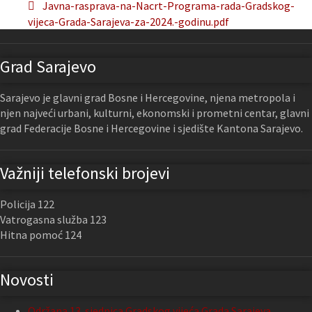
Javna-rasprava-na-Nacrt-Programa-rada-Gradskog-
vijeca-Grada-Sarajeva-za-2024.-godinu.pdf
Grad Sarajevo
Sarajevo je glavni grad Bosne i Hercegovine, njena metropola i
njen najveći urbani, kulturni, ekonomski i prometni centar, glavni
grad Federacije Bosne i Hercegovine i sjedište Kantona Sarajevo.
Važniji telefonski brojevi
Policija 122
Vatrogasna služba 123
Hitna pomoć 124
Novosti
Održana 13. sjednica Gradskog vijeća Grada Sarajeva