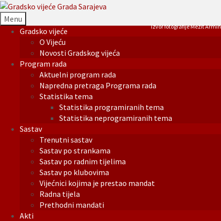
Menu
Izvor fotografije Mezit Armin
Gradsko vijeće
O Vijeću
Novosti Gradskog vijeća
Program rada
Aktuelni program rada
Napredna pretraga Programa rada
Statistika tema
Statistika programiranih tema
Statistika neprogramiranih tema
Sastav
Trenutni sastav
Sastav po strankama
Sastav po radnim tijelima
Sastav po klubovima
Vijećnici kojima je prestao mandat
Radna tijela
Prethodni mandati
Akti