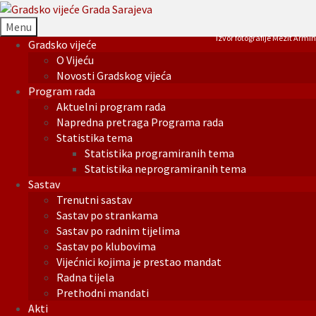
Menu
Izvor fotografije Mezit Armin
Gradsko vijeće
O Vijeću
Novosti Gradskog vijeća
Program rada
Aktuelni program rada
Napredna pretraga Programa rada
Statistika tema
Statistika programiranih tema
Statistika neprogramiranih tema
Sastav
Trenutni sastav
Sastav po strankama
Sastav po radnim tijelima
Sastav po klubovima
Vijećnici kojima je prestao mandat
Radna tijela
Prethodni mandati
Akti