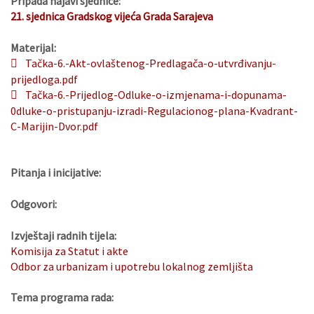
Pripada najavi sjednice:
21. sjednica Gradskog vijeća Grada Sarajeva
Materijal:
Tačka-6.-Akt-ovlaštenog-Predlagača-o-utvrđivanju-
prijedloga.pdf
Tačka-6.-Prijedlog-Odluke-o-izmjenama-i-dopunama-
0dluke-o-pristupanju-izradi-Regulacionog-plana-Kvadrant-
C-Marijin-Dvor.pdf
Pitanja i inicijative:
Odgovori:
Izvještaji radnih tijela:
Komisija za Statut i akte
Odbor za urbanizam i upotrebu lokalnog zemljišta
Tema programa rada: