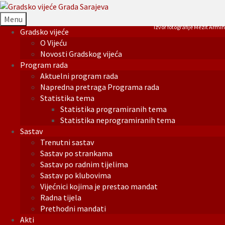
Menu
Izvor fotografije Mezit Armin
Gradsko vijeće
O Vijeću
Novosti Gradskog vijeća
Program rada
Aktuelni program rada
Napredna pretraga Programa rada
Statistika tema
Statistika programiranih tema
Statistika neprogramiranih tema
Sastav
Trenutni sastav
Sastav po strankama
Sastav po radnim tijelima
Sastav po klubovima
Vijećnici kojima je prestao mandat
Radna tijela
Prethodni mandati
Akti