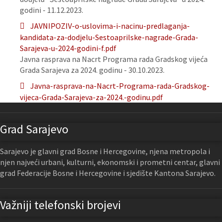
godini - 11.12.2023.
JAVNIPOZIV-o-uslovima-i-nacinu-predlaganja-
kandidata-za-dodjelu-Sestoaprilske-nagrade-Grada-
Sarajeva-u-2024-godini-f.pdf
Javna rasprava na Nacrt Programa rada Gradskog vijeća
Grada Sarajeva za 2024. godinu - 30.10.2023.
Javna-rasprava-na-Nacrt-Programa-rada-Gradskog-
vijeca-Grada-Sarajeva-za-2024.-godinu.pdf
Grad Sarajevo
Sarajevo je glavni grad Bosne i Hercegovine, njena metropola i
njen najveći urbani, kulturni, ekonomski i prometni centar, glavni
grad Federacije Bosne i Hercegovine i sjedište Kantona Sarajevo.
Važniji telefonski brojevi