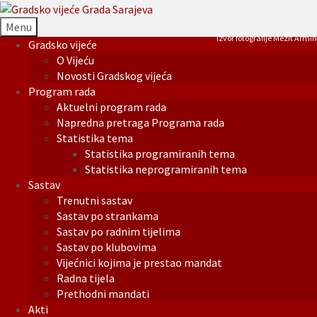
Menu
Izvor fotografije Mezit Armin
Gradsko vijeće
O Vijeću
Novosti Gradskog vijeća
Program rada
Aktuelni program rada
Napredna pretraga Programa rada
Statistika tema
Statistika programiranih tema
Statistika neprogramiranih tema
Sastav
Trenutni sastav
Sastav po strankama
Sastav po radnim tijelima
Sastav po klubovima
Vijećnici kojima je prestao mandat
Radna tijela
Prethodni mandati
Akti