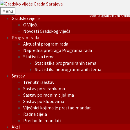
Menu
Izvor fotografije Mezit Armin
Gradsko vijeće
O Vijeću
Novosti Gradskog vijeća
Program rada
Aktuelni program rada
Napredna pretraga Programa rada
Statistika tema
Statistika programiranih tema
Statistika neprogramiranih tema
Sastav
Trenutni sastav
Sastav po strankama
Sastav po radnim tijelima
Sastav po klubovima
Vijećnici kojima je prestao mandat
Radna tijela
Prethodni mandati
Akti