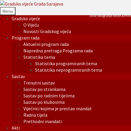
Menu
Izvor fotografije Mezit Armin
Gradsko vijeće
O Vijeću
Novosti Gradskog vijeća
Program rada
Aktuelni program rada
Napredna pretraga Programa rada
Statistika tema
Statistika programiranih tema
Statistika neprogramiranih tema
Sastav
Trenutni sastav
Sastav po strankama
Sastav po radnim tijelima
Sastav po klubovima
Vijećnici kojima je prestao mandat
Radna tijela
Prethodni mandati
Akti