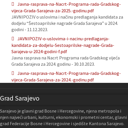
Javna-rasprava-na-Nacrt-Programa-rada-Gradskog-
vijeca-Grada-Sarajeva-za-2025.-godinu.pdf
JAVNIPOZIV o uslovima i načinu predlaganja kandidata za
dodjelu “Šestoaprilske nagrade Grada Sarajeva” u 2024.
godini - 11.12.2023.
JAVNIPOZIV-o-uslovima-i-nacinu-predlaganja-
kandidata-za-dodjelu-Sestoaprilske-nagrade-Grada-
Sarajeva-u-2024-godini-f.pdf
Javna rasprava na Nacrt Programa rada Gradskog vijeća
Grada Sarajeva za 2024. godinu - 30.10.2023.
Javna-rasprava-na-Nacrt-Programa-rada-Gradskog-
vijeca-Grada-Sarajeva-za-2024.-godinu.pdf
Grad Sarajevo
Sarajevo je glavni grad Bosne i Hercegovine, njena metropola i
njen najveći urbani, kulturni, ekonomski i prometni centar, glavni
grad Federacije Bosne i Hercegovine i sjedište Kantona Sarajevo.