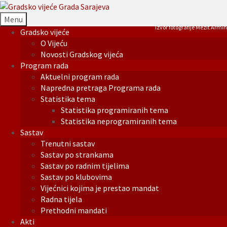
Menu
Izvor fotografije Mezit Armin
Gradsko vijeće
O Vijeću
Novosti Gradskog vijeća
Program rada
Aktuelni program rada
Napredna pretraga Programa rada
Statistika tema
Statistika programiranih tema
Statistika neprogramiranih tema
Sastav
Trenutni sastav
Sastav po strankama
Sastav po radnim tijelima
Sastav po klubovima
Vijećnici kojima je prestao mandat
Radna tijela
Prethodni mandati
Akti