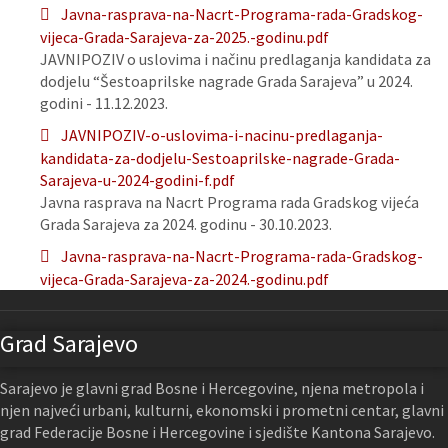
Javna-rasprava-na-Nacrt-Programa-rada-Gradskog-
vijeca-Grada-Sarajeva-za-2025.-godinu.pdf
JAVNIPOZIV o uslovima i načinu predlaganja kandidata za
dodjelu “Šestoaprilske nagrade Grada Sarajeva” u 2024.
godini - 11.12.2023.
JAVNIPOZIV-o-uslovima-i-nacinu-predlaganja-
kandidata-za-dodjelu-Sestoaprilske-nagrade-Grada-
Sarajeva-u-2024-godini-f.pdf
Javna rasprava na Nacrt Programa rada Gradskog vijeća
Grada Sarajeva za 2024. godinu - 30.10.2023.
Javna-rasprava-na-Nacrt-Programa-rada-Gradskog-
vijeca-Grada-Sarajeva-za-2024.-godinu.pdf
Grad Sarajevo
Sarajevo je glavni grad Bosne i Hercegovine, njena metropola i
njen najveći urbani, kulturni, ekonomski i prometni centar, glavni
grad Federacije Bosne i Hercegovine i sjedište Kantona Sarajevo.