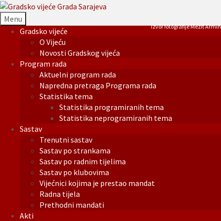
Menu
Izvor fotografije Mezit Armin
Gradsko vijeće
O Vijeću
Novosti Gradskog vijeća
Program rada
Aktuelni program rada
Napredna pretraga Programa rada
Statistika tema
Statistika programiranih tema
Statistika neprogramiranih tema
Sastav
Trenutni sastav
Sastav po strankama
Sastav po radnim tijelima
Sastav po klubovima
Vijećnici kojima je prestao mandat
Radna tijela
Prethodni mandati
Akti