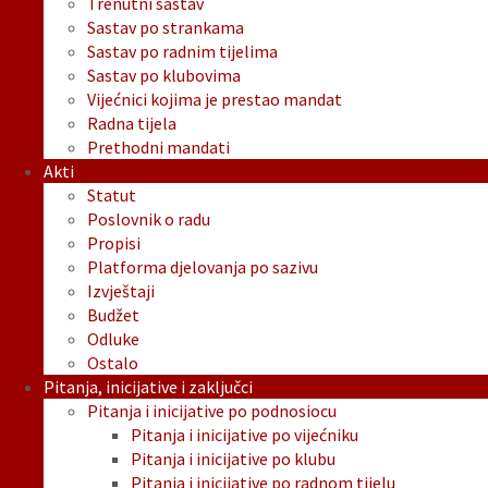
Trenutni sastav
Sastav po strankama
Sastav po radnim tijelima
Sastav po klubovima
Vijećnici kojima je prestao mandat
Radna tijela
Prethodni mandati
Akti
Statut
Poslovnik o radu
Propisi
Platforma djelovanja po sazivu
Izvještaji
Budžet
Odluke
Ostalo
Pitanja, inicijative i zaključci
Pitanja i inicijative po podnosiocu
Pitanja i inicijative po vijećniku
Pitanja i inicijative po klubu
Pitanja i inicijative po radnom tijelu