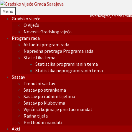
Menu
Izvor fotografije Mezit Armin
Gradsko vijeće
O Vijeću
Novosti Gradskog vijeća
Program rada
Aktuelni program rada
Napredna pretraga Programa rada
Statistika tema
Statistika programiranih tema
Statistika neprogramiranih tema
Sastav
Trenutni sastav
Sastav po strankama
Sastav po radnim tijelima
Sastav po klubovima
Vijećnici kojima je prestao mandat
Radna tijela
Prethodni mandati
Akti