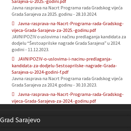
Sarajeva-u-2025.-godini.pdf
Javna rasprava na Nacrt Programa rada Gradskog vijeća
Grada Sarajeva za 2025. godinu - 28.10.2024.
Javna-rasprava-na-Nacrt-Programa-rada-Gradskog-
vijeca-Grada-Sarajeva-za-2025.-godinu.pdf
JAVNIPOZIV o uslovima i načinu predlaganja kandidata za
dodjelu “Šestoaprilske nagrade Grada Sarajeva” u 2024.
godini - 11.12.2023.
JAVNIPOZIV-o-uslovima-i-nacinu-predlaganja-
kandidata-za-dodjelu-Sestoaprilske-nagrade-Grada-
Sarajeva-u-2024-godini-f.pdf
Javna rasprava na Nacrt Programa rada Gradskog vijeća
Grada Sarajeva za 2024. godinu - 30.10.2023.
Javna-rasprava-na-Nacrt-Programa-rada-Gradskog-
vijeca-Grada-Sarajeva-za-2024.-godinu.pdf
Grad Sarajevo