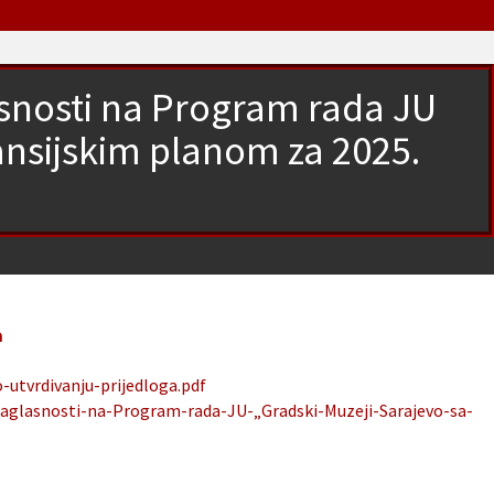
asnosti na Program rada JU
nansijskim planom za 2025.
u
a
utvrdivanju-prijedloga.pdf
saglasnosti-na-Program-rada-JU-„Gradski-Muzeji-Sarajevo-sa-