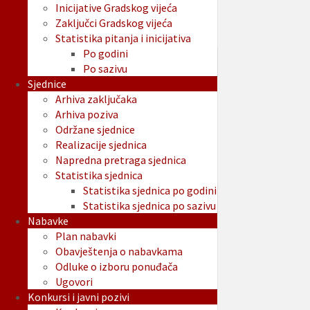
Inicijative Gradskog vijeća
Zaključci Gradskog vijeća
Statistika pitanja i inicijativa
Po godini
Po sazivu
Sjednice
Arhiva zaključaka
Arhiva poziva
Održane sjednice
Realizacije sjednica
Napredna pretraga sjednica
Statistika sjednica
Statistika sjednica po godini
Statistika sjednica po sazivu
Nabavke
Plan nabavki
Obavještenja o nabavkama
Odluke o izboru ponuđača
Ugovori
Konkursi i javni pozivi