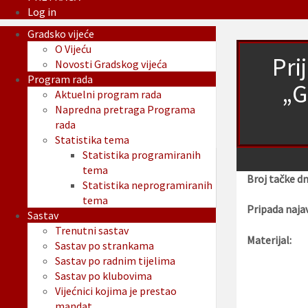
Log in
Gradsko vijeće
O Vijeću
Pri
Novosti Gradskog vijeća
Program rada
„G
Aktuelni program rada
Napredna pretraga Programa
rada
Statistika tema
Statistika programiranih
tema
Broj tačke d
Statistika neprogramiranih
tema
Pripada najav
Sastav
Trenutni sastav
Materijal:
Sastav po strankama
Sastav po radnim tijelima
Sastav po klubovima
Vijećnici kojima je prestao
mandat