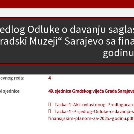
jedlog Odluke o davanju sagl
radski Muzeji“ Sarajevo sa fi
godin
nevnog reda:
4
i sjednice:
49. sjednica Gradskog vijeća Grada Sarajev
Tacka-4.-Akt-ovlastenog-Predlagaca-o-
Tacka-4.-Prijedlog-Odluke-o-davanju-
finansijskim-planom-za-2025.-godinu.pdf