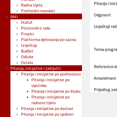
Pitanja i inici
Radna tijela
Prethodni mandati
Odgovori:
Akti
Statut
Izvještaji rad
Poslovnik o radu
Propisi
Platforma djelovanja po sazivu
Izvještaji
Tema progra
Budžet
Odluke
Ostalo
Referentni d
Pitanja, inicijative i zaključci
Pitanja i inicijative po podnosiocu
Amandmani:
Pitanja i inicijative po
vijećniku
Prijedlog zak
Pitanja i inicijative po klubu
Pitanja i inicijative po
radnom tijelu
Pitanja i inicijative po dostavi
Pitanja i inicijative po sjednici