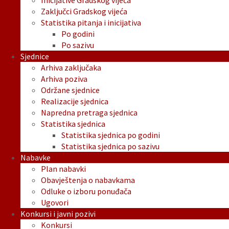
Inicijative Gradskog vijeća
Zaključci Gradskog vijeća
Statistika pitanja i inicijativa
Po godini
Po sazivu
Sjednice
Arhiva zaključaka
Arhiva poziva
Održane sjednice
Realizacije sjednica
Napredna pretraga sjednica
Statistika sjednica
Statistika sjednica po godini
Statistika sjednica po sazivu
Nabavke
Plan nabavki
Obavještenja o nabavkama
Odluke o izboru ponuđača
Ugovori
Konkursi i javni pozivi
Konkursi