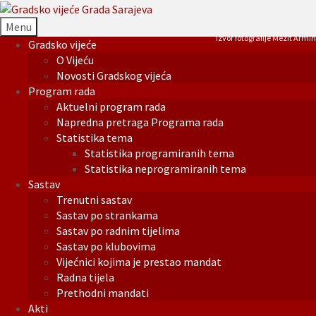
Menu
Izvor fotografije Mezit Armin
Gradsko vijeće
O Vijeću
Novosti Gradskog vijeća
Program rada
Aktuelni program rada
Napredna pretraga Programa rada
Statistika tema
Statistika programiranih tema
Statistika neprogramiranih tema
Sastav
Trenutni sastav
Sastav po strankama
Sastav po radnim tijelima
Sastav po klubovima
Vijećnici kojima je prestao mandat
Radna tijela
Prethodni mandati
Akti