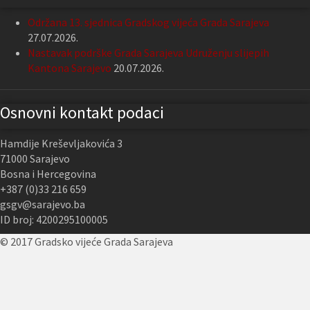
Održana 13. sjednica Gradskog vijeća Grada Sarajeva
27.07.2026.
Nastavak podrške Grada Sarajeva Udruženju slijepih
Kantona Sarajevo
20.07.2026.
Osnovni kontakt podaci
Hamdije Kreševljakovića 3
71000 Sarajevo
Bosna i Hercegovina
+387 (0)33 216 659
gsgv@sarajevo.ba
ID broj: 4200295100005
© 2017 Gradsko vijeće Grada Sarajeva