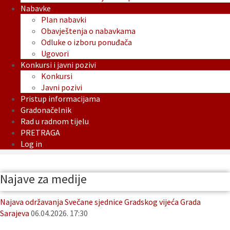
Nabavke
Plan nabavki
Obavještenja o nabavkama
Odluke o izboru ponuđača
Ugovori
Konkursi i javni pozivi
Konkursi
Javni pozivi
Pristup informacijama
Gradonačelnik
Rad u radnom tijelu
PRETRAGA
Log in
Najave za medije
Najava održavanja Svečane sjednice Gradskog vijeća Grada
Sarajeva
06.04.2026. 17:30