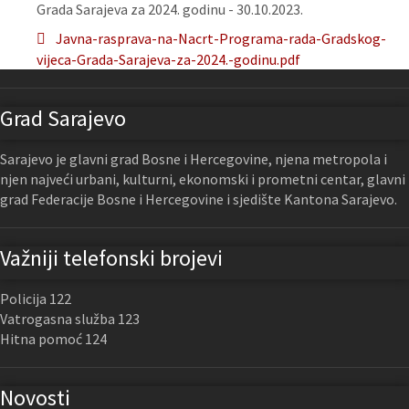
Grada Sarajeva za 2024. godinu - 30.10.2023.
Javna-rasprava-na-Nacrt-Programa-rada-Gradskog-
vijeca-Grada-Sarajeva-za-2024.-godinu.pdf
Grad Sarajevo
Sarajevo je glavni grad Bosne i Hercegovine, njena metropola i
njen najveći urbani, kulturni, ekonomski i prometni centar, glavni
grad Federacije Bosne i Hercegovine i sjedište Kantona Sarajevo.
Važniji telefonski brojevi
Policija 122
Vatrogasna služba 123
Hitna pomoć 124
Novosti