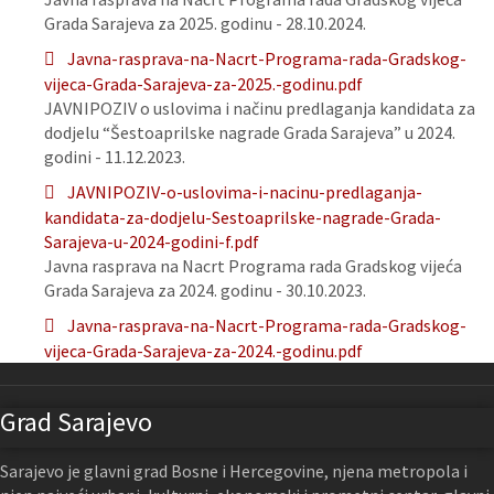
Grada Sarajeva za 2025. godinu - 28.10.2024.
Javna-rasprava-na-Nacrt-Programa-rada-Gradskog-
vijeca-Grada-Sarajeva-za-2025.-godinu.pdf
JAVNIPOZIV o uslovima i načinu predlaganja kandidata za
dodjelu “Šestoaprilske nagrade Grada Sarajeva” u 2024.
godini - 11.12.2023.
JAVNIPOZIV-o-uslovima-i-nacinu-predlaganja-
kandidata-za-dodjelu-Sestoaprilske-nagrade-Grada-
Sarajeva-u-2024-godini-f.pdf
Javna rasprava na Nacrt Programa rada Gradskog vijeća
Grada Sarajeva za 2024. godinu - 30.10.2023.
Javna-rasprava-na-Nacrt-Programa-rada-Gradskog-
vijeca-Grada-Sarajeva-za-2024.-godinu.pdf
Grad Sarajevo
Sarajevo je glavni grad Bosne i Hercegovine, njena metropola i