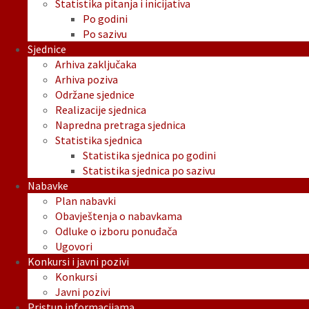
Statistika pitanja i inicijativa
Po godini
Po sazivu
Sjednice
Arhiva zaključaka
Arhiva poziva
Održane sjednice
Realizacije sjednica
Napredna pretraga sjednica
Statistika sjednica
Statistika sjednica po godini
Statistika sjednica po sazivu
Nabavke
Plan nabavki
Obavještenja o nabavkama
Odluke o izboru ponuđača
Ugovori
Konkursi i javni pozivi
Konkursi
Javni pozivi
Pristup informacijama