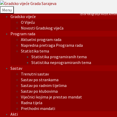
Menu
Izvor fotografije Mezit Armin
Gradsko vijeće
O Vijeću
Novosti Gradskog vijeća
Program rada
Aktuelni program rada
Napredna pretraga Programa rada
Statistika tema
Statistika programiranih tema
Statistika neprogramiranih tema
Sastav
Trenutni sastav
Sastav po strankama
Sastav po radnim tijelima
Sastav po klubovima
Vijećnici kojima je prestao mandat
Radna tijela
Prethodni mandati
Akti