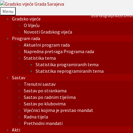
Menu
Izvor fotografije Mezit Armin
Gradsko vijeće
O Vijeću
Novosti Gradskog vijeća
Program rada
Aktuelni program rada
Napredna pretraga Programa rada
Statistika tema
Statistika programiranih tema
Statistika neprogramiranih tema
Sastav
Trenutni sastav
Sastav po strankama
Sastav po radnim tijelima
Sastav po klubovima
Vijećnici kojima je prestao mandat
Radna tijela
Prethodni mandati
Akti