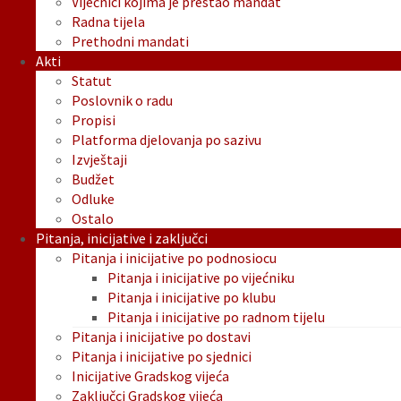
Vijećnici kojima je prestao mandat
Radna tijela
Prethodni mandati
Akti
Statut
Poslovnik o radu
Propisi
Platforma djelovanja po sazivu
Izvještaji
Budžet
Odluke
Ostalo
Pitanja, inicijative i zaključci
Pitanja i inicijative po podnosiocu
Pitanja i inicijative po vijećniku
Pitanja i inicijative po klubu
Pitanja i inicijative po radnom tijelu
Pitanja i inicijative po dostavi
Pitanja i inicijative po sjednici
Inicijative Gradskog vijeća
Zaključci Gradskog vijeća