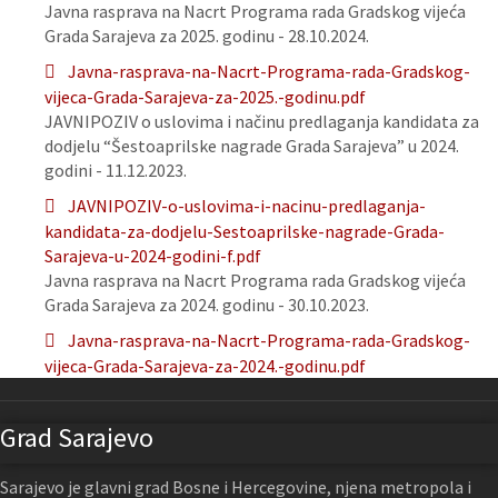
Javna rasprava na Nacrt Programa rada Gradskog vijeća
Grada Sarajeva za 2025. godinu - 28.10.2024.
Javna-rasprava-na-Nacrt-Programa-rada-Gradskog-
vijeca-Grada-Sarajeva-za-2025.-godinu.pdf
JAVNIPOZIV o uslovima i načinu predlaganja kandidata za
dodjelu “Šestoaprilske nagrade Grada Sarajeva” u 2024.
godini - 11.12.2023.
JAVNIPOZIV-o-uslovima-i-nacinu-predlaganja-
kandidata-za-dodjelu-Sestoaprilske-nagrade-Grada-
Sarajeva-u-2024-godini-f.pdf
Javna rasprava na Nacrt Programa rada Gradskog vijeća
Grada Sarajeva za 2024. godinu - 30.10.2023.
Javna-rasprava-na-Nacrt-Programa-rada-Gradskog-
vijeca-Grada-Sarajeva-za-2024.-godinu.pdf
Grad Sarajevo
Sarajevo je glavni grad Bosne i Hercegovine, njena metropola i