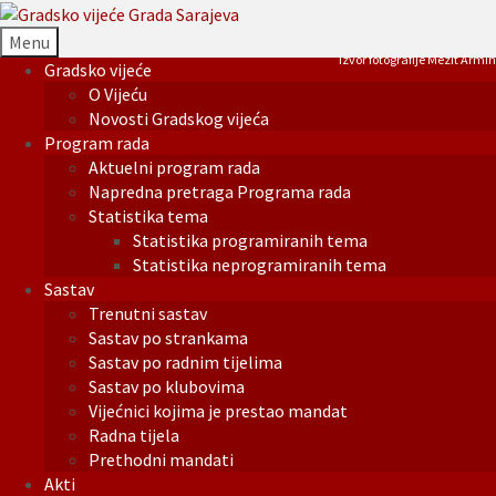
Menu
Izvor fotografije Mezit Armin
Gradsko vijeće
O Vijeću
Novosti Gradskog vijeća
Program rada
Aktuelni program rada
Napredna pretraga Programa rada
Statistika tema
Statistika programiranih tema
Statistika neprogramiranih tema
Sastav
Trenutni sastav
Sastav po strankama
Sastav po radnim tijelima
Sastav po klubovima
Vijećnici kojima je prestao mandat
Radna tijela
Prethodni mandati
Akti