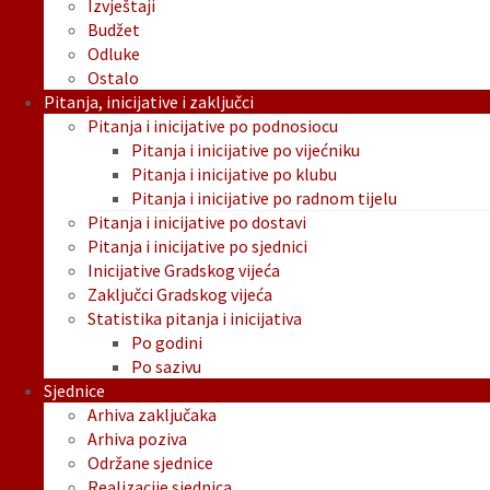
Izvještaji
Budžet
Odluke
Ostalo
Pitanja, inicijative i zaključci
Pitanja i inicijative po podnosiocu
Pitanja i inicijative po vijećniku
Pitanja i inicijative po klubu
Pitanja i inicijative po radnom tijelu
Pitanja i inicijative po dostavi
Pitanja i inicijative po sjednici
Inicijative Gradskog vijeća
Zaključci Gradskog vijeća
Statistika pitanja i inicijativa
Po godini
Po sazivu
Sjednice
Arhiva zaključaka
Arhiva poziva
Održane sjednice
Realizacije sjednica