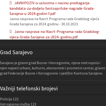
JAVNIPOZIV-o-uslovima-i-nacinu-predlaganja-
kandidata-za-dodjelu-Sestoaprilske-nagrade-Grada-
Sarajeva-u-2024-godini-f.pdf
Javna rasprava na Nacrt Programa rada Gradskog vijeća
Grada Sarajeva za 2024. godinu - 30.10.2023.
Javna-rasprava-na-Nacrt-Programa-rada-Gradskog-
vijeca-Grada-Sarajeva-za-2024.-godinu.pdf
Grad Sarajevo
Sarajevo je glavni grad Bosne i Hercegovine, njena metropola i
njen najveći urbani, kulturni, ekonomski i prometni centar, glavni
grad Federacije Bosne i Hercegovine i sjedište Kantona Sarajevo.
Važniji telefonski brojevi
Policija 122
Vatrogasna služba 123