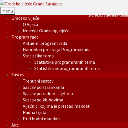
Menu
Izvor fotografije Mezit Armin
Gradsko vijeće
O Vijeću
Novosti Gradskog vijeća
Program rada
Aktuelni program rada
Napredna pretraga Programa rada
Statistika tema
Statistika programiranih tema
Statistika neprogramiranih tema
Sastav
Trenutni sastav
Sastav po strankama
Sastav po radnim tijelima
Sastav po klubovima
Vijećnici kojima je prestao mandat
Radna tijela
Prethodni mandati
Akti