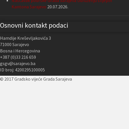
Nastavak podrške Grada Sarajeva Udruženju slijepih
Kantona Sarajevo
20.07.2026.
Osnovni kontakt podaci
Hamdije Kreševljakovića 3
71000 Sarajevo
Bosna i Hercegovina
+387 (0)33 216 659
gsgv@sarajevo.ba
ID broj: 4200295100005
© 2017 Gradsko vijeće Grada Sarajeva