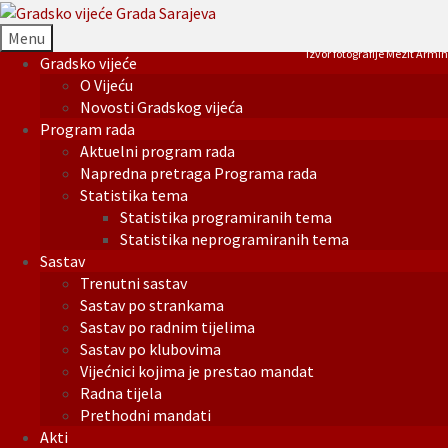
Menu
Izvor fotografije Mezit Armin
Gradsko vijeće
O Vijeću
Novosti Gradskog vijeća
Program rada
Aktuelni program rada
Napredna pretraga Programa rada
Statistika tema
Statistika programiranih tema
Statistika neprogramiranih tema
Sastav
Trenutni sastav
Sastav po strankama
Sastav po radnim tijelima
Sastav po klubovima
Vijećnici kojima je prestao mandat
Radna tijela
Prethodni mandati
Akti