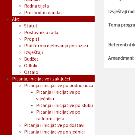
Radna tijela
Izvještaji rad
Prethodni mandati
Akti
Tema progra
Statut
Poslovnik o radu
Propisi
Referentni d
Platforma djelovanja po sazivu
Izvještaji
Amandmani:
Budžet
Odluke
Ostalo
Pitanja, inicijative i zaključci
Pitanja i inicijative po podnosiocu
Pitanja i inicijative po
vijećniku
Pitanja i inicijative po klubu
Pitanja i inicijative po
radnom tijelu
Pitanja i inicijative po dostavi
Pitanja i inicijative po sjednici