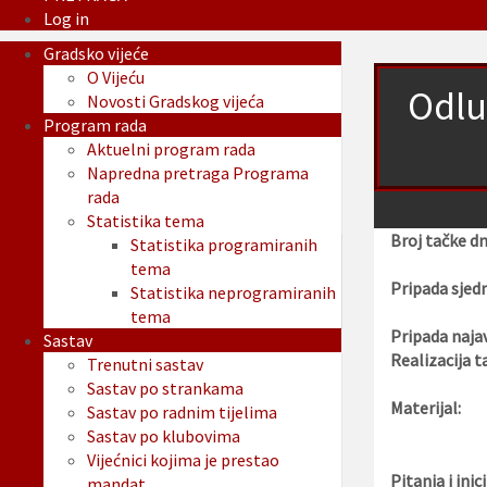
Log in
Gradsko vijeće
O Vijeću
Odlu
Novosti Gradskog vijeća
Program rada
Aktuelni program rada
Napredna pretraga Programa
rada
Statistika tema
Broj tačke d
Statistika programiranih
tema
Pripada sjedn
Statistika neprogramiranih
tema
Pripada najav
Sastav
Realizacija t
Trenutni sastav
Sastav po strankama
Materijal:
Sastav po radnim tijelima
Sastav po klubovima
Vijećnici kojima je prestao
Pitanja i inici
mandat