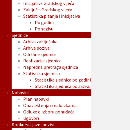
Inicijative Gradskog vijeća
Zaključci Gradskog vijeća
Statistika pitanja i inicijativa
Po godini
Po sazivu
Sjednice
Arhiva zaključaka
Arhiva poziva
Održane sjednice
Realizacije sjednica
Napredna pretraga sjednica
Statistika sjednica
Statistika sjednica po godini
Statistika sjednica po sazivu
Nabavke
Plan nabavki
Obavještenja o nabavkama
Odluke o izboru ponuđača
Ugovori
Konkursi i javni pozivi