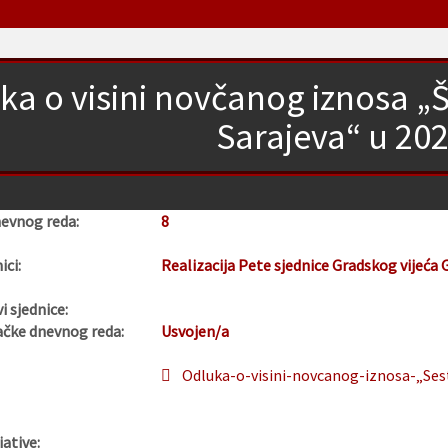
ka o visini novčanog iznosa „
Sarajeva“ u 202
nevnog reda:
8
ici:
Realizacija Pete sjednice Gradskog vijeća 
i sjednice:
ačke dnevnog reda:
Usvojen/a
Odluka-o-visini-novcanog-iznosa-„Ses
jative: