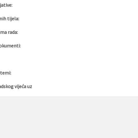
jative:
nih tijela:
ma rada:
okumenti:
 temi:
adskog vijeća uz