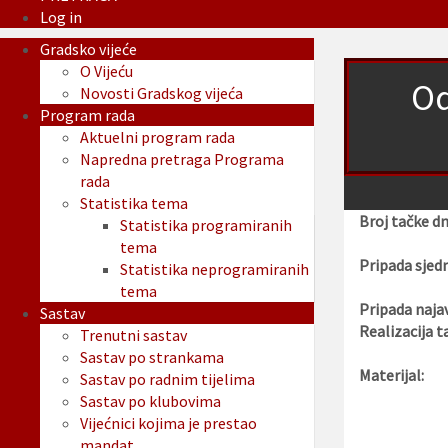
Log in
Gradsko vijeće
O Vijeću
Od
Novosti Gradskog vijeća
Program rada
Aktuelni program rada
Napredna pretraga Programa
rada
Statistika tema
Broj tačke d
Statistika programiranih
tema
Pripada sjedn
Statistika neprogramiranih
tema
Pripada najav
Sastav
Realizacija t
Trenutni sastav
Sastav po strankama
Materijal:
Sastav po radnim tijelima
Sastav po klubovima
Vijećnici kojima je prestao
mandat