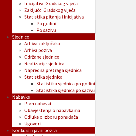
Inicijative Gradskog vijeća
Zaključci Gradskog vijeća
Statistika pitanja i inicijativa
Po godini
Po sazivu
Sjednice
Arhiva zaključaka
Arhiva poziva
Održane sjednice
Realizacije sjednica
Napredna pretraga sjednica
Statistika sjednica
Statistika sjednica po godini
Statistika sjednica po sazivu
Nabavke
Plan nabavki
Obavještenja o nabavkama
Odluke o izboru ponuđača
Ugovori
Konkursi i javni pozivi