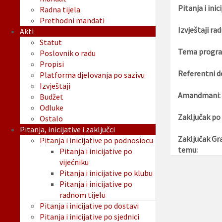
Pitanja i inici
Radna tijela
Prethodni mandati
Izvještaji rad
Akti
Statut
Tema progra
Poslovnik o radu
Propisi
Referentni d
Platforma djelovanja po sazivu
Izvještaji
Amandmani:
Budžet
Odluke
Zaključak po
Ostalo
Pitanja, inicijative i zaključci
Zaključak Gr
Pitanja i inicijative po podnosiocu
temu:
Pitanja i inicijative po
vijećniku
Pitanja i inicijative po klubu
Pitanja i inicijative po
radnom tijelu
Pitanja i inicijative po dostavi
Pitanja i inicijative po sjednici