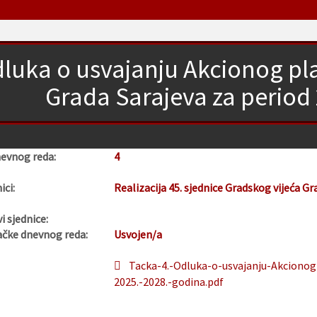
luka o usvajanju Akcionog pl
Grada Sarajeva za period
nevnog reda:
4
ici:
Realizacija 45. sjednice Gradskog vijeća Gr
i sjednice:
ačke dnevnog reda:
Usvojen/a
Tacka-4.-Odluka-o-usvajanju-Akcionog
2025.-2028.-godina.pdf