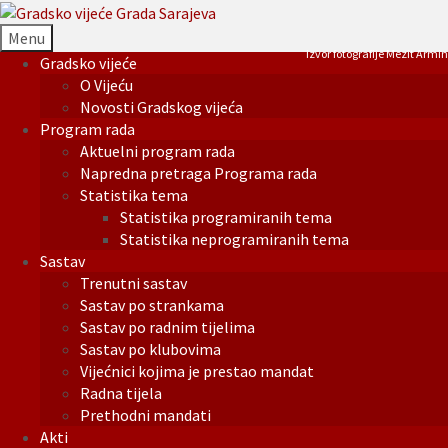
Menu
Izvor fotografije Mezit Armin
Gradsko vijeće
O Vijeću
Novosti Gradskog vijeća
Program rada
Aktuelni program rada
Napredna pretraga Programa rada
Statistika tema
Statistika programiranih tema
Statistika neprogramiranih tema
Sastav
Trenutni sastav
Sastav po strankama
Sastav po radnim tijelima
Sastav po klubovima
Vijećnici kojima je prestao mandat
Radna tijela
Prethodni mandati
Akti