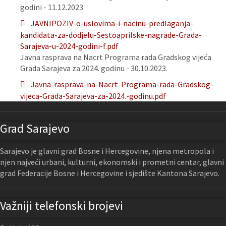
godini - 11.12.2023.
JAVNIPOZIV-o-uslovima-i-nacinu-predlaganja-
kandidata-za-dodjelu-Sestoaprilske-nagrade-Grada-
Sarajeva-u-2024-godini-f.pdf
Javna rasprava na Nacrt Programa rada Gradskog vijeća
Grada Sarajeva za 2024. godinu - 30.10.2023.
Javna-rasprava-na-Nacrt-Programa-rada-Gradskog-
vijeca-Grada-Sarajeva-za-2024.-godinu.pdf
Grad Sarajevo
Sarajevo je glavni grad Bosne i Hercegovine, njena metropola i
njen najveći urbani, kulturni, ekonomski i prometni centar, glavni
grad Federacije Bosne i Hercegovine i sjedište Kantona Sarajevo.
Važniji telefonski brojevi