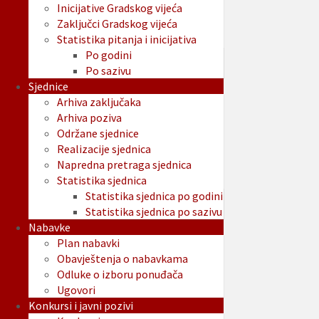
Inicijative Gradskog vijeća
Zaključci Gradskog vijeća
Statistika pitanja i inicijativa
Po godini
Po sazivu
Sjednice
Arhiva zaključaka
Arhiva poziva
Održane sjednice
Realizacije sjednica
Napredna pretraga sjednica
Statistika sjednica
Statistika sjednica po godini
Statistika sjednica po sazivu
Nabavke
Plan nabavki
Obavještenja o nabavkama
Odluke o izboru ponuđača
Ugovori
Konkursi i javni pozivi