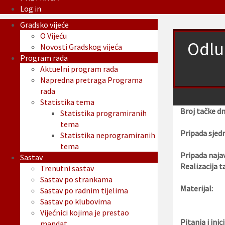
Log in
Gradsko vijeće
O Vijeću
Odlu
Novosti Gradskog vijeća
Program rada
Aktuelni program rada
Napredna pretraga Programa
rada
Statistika tema
Broj tačke d
Statistika programiranih
tema
Pripada sjedn
Statistika neprogramiranih
tema
Pripada najav
Sastav
Realizacija t
Trenutni sastav
Sastav po strankama
Materijal:
Sastav po radnim tijelima
Sastav po klubovima
Vijećnici kojima je prestao
Pitanja i inici
mandat