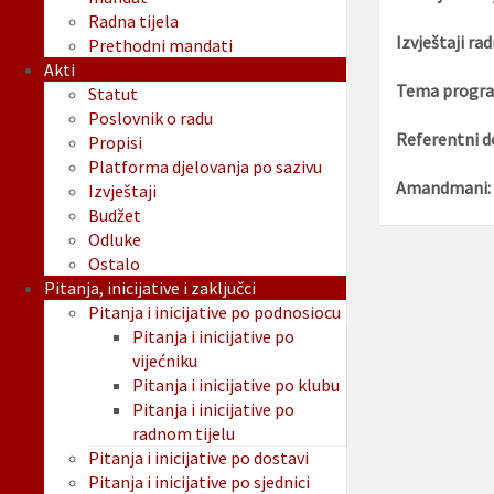
Radna tijela
Izvještaji rad
Prethodni mandati
Akti
Tema progra
Statut
Poslovnik o radu
Referentni d
Propisi
Platforma djelovanja po sazivu
Amandmani:
Izvještaji
Budžet
Odluke
Ostalo
Pitanja, inicijative i zaključci
Pitanja i inicijative po podnosiocu
Pitanja i inicijative po
vijećniku
Pitanja i inicijative po klubu
Pitanja i inicijative po
radnom tijelu
Pitanja i inicijative po dostavi
Pitanja i inicijative po sjednici