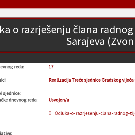
ka o razrješenju člana radnog 
Sarajeva (Zvonk
nevnog reda:
17
ici:
Realizacija Treće sjednice Gradskog vijeća
i sjednice:
ačke dnevnog reda:
Usvojen/a
Odluka-o-razrjesenju-clana-radnog-tij
jative: