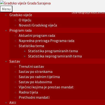
Menu
Izvor fotografije Mezit Armin
Gradsko vijeće
O Vijeću
Novosti Gradskog vijeća
Program rada
Aktuelni program rada
Napredna pretraga Programa rada
Statistika tema
Statistika programiranih tema
Statistika neprogramiranih tema
Sastav
Trenutni sastav
Sastav po strankama
Sastav po radnim tijelima
Sastav po klubovima
Vijećnici kojima je prestao mandat
Radna tijela
Prethodni mandati
Akti