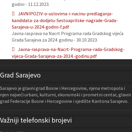
godini - 11.12.2023.
JAVNIPOZIV-o-uslovima-i-nacinu-predlaganja-
kandidata-za-dodjelu-Sestoaprilske-nagrade-Grada-
Sarajeva-u-2024-godini-f.pdf
Javna rasprava na Nacrt Programa rada Gradskog vijeća
Grada Sarajeva za 2024. godinu - 30.10.2023.
Javna-rasprava-na-Nacrt-Programa-rada-Gradskog-
vijeca-Grada-Sarajeva-za-2024.-godinu.pdf
Grad Sarajevo
Sarajevo je glavni grad Bosne i Hercegovine, njena metropola i
njen najveći urbani, kulturni, ekonomski i prometni centar, glavni
grad Federacije Bosne i Hercegovine i sjedište Kantona Sarajevo.
Važniji telefonski brojevi