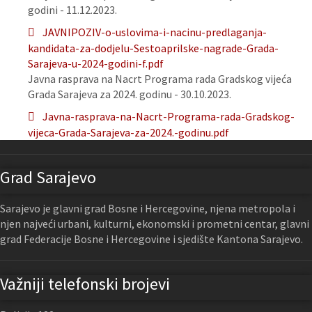
godini - 11.12.2023.
JAVNIPOZIV-o-uslovima-i-nacinu-predlaganja-
kandidata-za-dodjelu-Sestoaprilske-nagrade-Grada-
Sarajeva-u-2024-godini-f.pdf
Javna rasprava na Nacrt Programa rada Gradskog vijeća
Grada Sarajeva za 2024. godinu - 30.10.2023.
Javna-rasprava-na-Nacrt-Programa-rada-Gradskog-
vijeca-Grada-Sarajeva-za-2024.-godinu.pdf
Grad Sarajevo
Sarajevo je glavni grad Bosne i Hercegovine, njena metropola i
njen najveći urbani, kulturni, ekonomski i prometni centar, glavni
grad Federacije Bosne i Hercegovine i sjedište Kantona Sarajevo.
Važniji telefonski brojevi