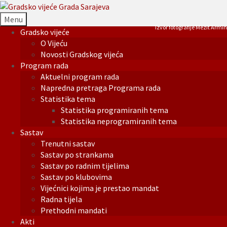
Menu
Izvor fotografije Mezit Armin
Gradsko vijeće
O Vijeću
Novosti Gradskog vijeća
Program rada
Aktuelni program rada
Napredna pretraga Programa rada
Statistika tema
Statistika programiranih tema
Statistika neprogramiranih tema
Sastav
Trenutni sastav
Sastav po strankama
Sastav po radnim tijelima
Sastav po klubovima
Vijećnici kojima je prestao mandat
Radna tijela
Prethodni mandati
Akti