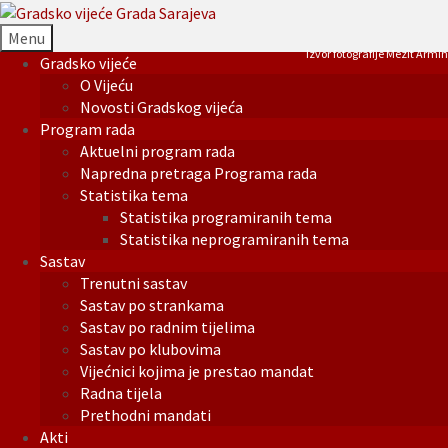
Menu
Izvor fotografije Mezit Armin
Gradsko vijeće
O Vijeću
Novosti Gradskog vijeća
Program rada
Aktuelni program rada
Napredna pretraga Programa rada
Statistika tema
Statistika programiranih tema
Statistika neprogramiranih tema
Sastav
Trenutni sastav
Sastav po strankama
Sastav po radnim tijelima
Sastav po klubovima
Vijećnici kojima je prestao mandat
Radna tijela
Prethodni mandati
Akti