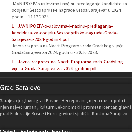
JAVNIPOZIV o uslovima i načinu predlaganja kandidata za
dodjelu “Šestoaprilske nagrade Grada Sarajeva” u 2024.
godini - 11.12.2023.
JAVNIPOZIV-o-uslovima-i-nacinu-predlaganja-
kandidata-za-dodjelu-Sestoaprilske-nagrade-Grada-
Sarajeva-u-2024-godini-f.pdf
Javna rasprava na Nacrt Programa rada Gradskog vijeća
Grada Sarajeva za 2024. godinu - 30.10.2023.
Javna-rasprava-na-Nacrt-Programa-rada-Gradskog-
vijeca-Grada-Sarajeva-za-2024.-godinu.pdf
Grad Sarajevo
Sarajevo je glavni grad Bosne i Hercegovine, njena metropola i
njen najveći urbani, kulturni, ekonomski i prometni centar, glavni
grad Federacije Bosne i Hercegovine i sjedište Kantona Sarajevo.