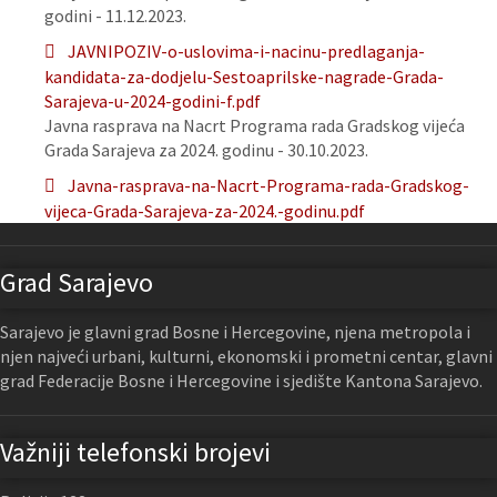
godini - 11.12.2023.
JAVNIPOZIV-o-uslovima-i-nacinu-predlaganja-
kandidata-za-dodjelu-Sestoaprilske-nagrade-Grada-
Sarajeva-u-2024-godini-f.pdf
Javna rasprava na Nacrt Programa rada Gradskog vijeća
Grada Sarajeva za 2024. godinu - 30.10.2023.
Javna-rasprava-na-Nacrt-Programa-rada-Gradskog-
vijeca-Grada-Sarajeva-za-2024.-godinu.pdf
Grad Sarajevo
Sarajevo je glavni grad Bosne i Hercegovine, njena metropola i
njen najveći urbani, kulturni, ekonomski i prometni centar, glavni
grad Federacije Bosne i Hercegovine i sjedište Kantona Sarajevo.
Važniji telefonski brojevi