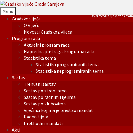
Menu
Izvor fotografije Mezit Armin
Gradsko vijeće
O Vijeću
Novosti Gradskog vijeća
Program rada
Aktuelni program rada
Napredna pretraga Programa rada
Statistika tema
Statistika programiranih tema
Statistika neprogramiranih tema
Sastav
Trenutni sastav
Sastav po strankama
Sastav po radnim tijelima
Sastav po klubovima
Vijećnici kojima je prestao mandat
Radna tijela
Prethodni mandati
Akti