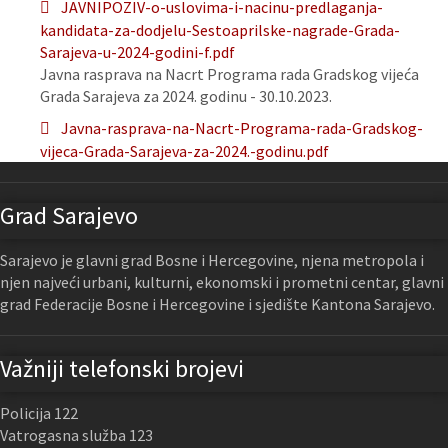
JAVNIPOZIV-o-uslovima-i-nacinu-predlaganja-
kandidata-za-dodjelu-Sestoaprilske-nagrade-Grada-
Sarajeva-u-2024-godini-f.pdf
Javna rasprava na Nacrt Programa rada Gradskog vijeća
Grada Sarajeva za 2024. godinu - 30.10.2023.
Javna-rasprava-na-Nacrt-Programa-rada-Gradskog-
vijeca-Grada-Sarajeva-za-2024.-godinu.pdf
Grad Sarajevo
Sarajevo je glavni grad Bosne i Hercegovine, njena metropola i
njen najveći urbani, kulturni, ekonomski i prometni centar, glavni
grad Federacije Bosne i Hercegovine i sjedište Kantona Sarajevo.
Važniji telefonski brojevi
Policija 122
Vatrogasna služba 123