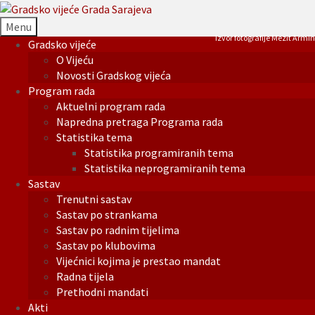
Menu
Izvor fotografije Mezit Armin
Gradsko vijeće
O Vijeću
Novosti Gradskog vijeća
Program rada
Aktuelni program rada
Napredna pretraga Programa rada
Statistika tema
Statistika programiranih tema
Statistika neprogramiranih tema
Sastav
Trenutni sastav
Sastav po strankama
Sastav po radnim tijelima
Sastav po klubovima
Vijećnici kojima je prestao mandat
Radna tijela
Prethodni mandati
Akti