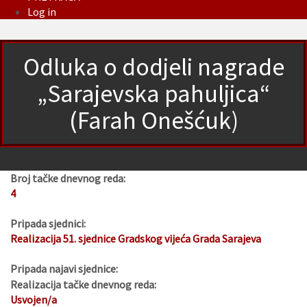
Log in
Odluka o dodjeli nagrade
„Sarajevska pahuljica“
(Farah Onešćuk)
Broj tačke dnevnog reda:
4
Pripada sjednici:
Realizacija 51. sjednice Gradskog vijeća Grada Sarajeva
Pripada najavi sjednice:
Realizacija tačke dnevnog reda:
Usvojen/a