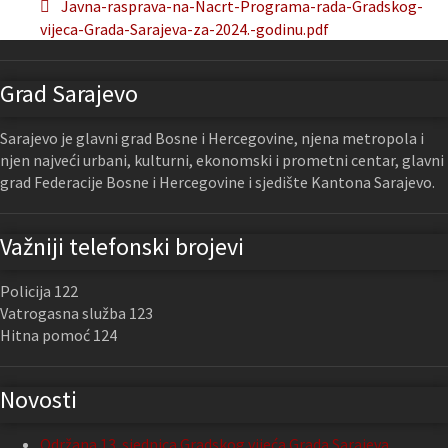
Javna-rasprava-na-Nacrt-Programa-rada-Gradskog-
vijeca-Grada-Sarajeva-za-2024.-godinu.pdf
Grad Sarajevo
Sarajevo je glavni grad Bosne i Hercegovine, njena metropola i
njen najveći urbani, kulturni, ekonomski i prometni centar, glavni
grad Federacije Bosne i Hercegovine i sjedište Kantona Sarajevo.
Važniji telefonski brojevi
Policija 122
Vatrogasna služba 123
Hitna pomoć 124
Novosti
Održana 13. sjednica Gradskog vijeća Grada Sarajeva