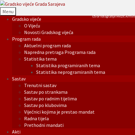
Menu
Izvor fotografije Mezit Armin
Gradsko vijeće
O Vijeću
Novosti Gradskog vijeća
Program rada
Aktuelni program rada
Napredna pretraga Programa rada
Statistika tema
Statistika programiranih tema
Statistika neprogramiranih tema
Sastav
Trenutni sastav
Sastav po strankama
Sastav po radnim tijelima
Sastav po klubovima
Vijećnici kojima je prestao mandat
Radna tijela
Prethodni mandati
Akti