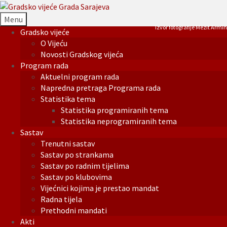
Menu
Izvor fotografije Mezit Armin
Gradsko vijeće
O Vijeću
Novosti Gradskog vijeća
Program rada
Aktuelni program rada
Napredna pretraga Programa rada
Statistika tema
Statistika programiranih tema
Statistika neprogramiranih tema
Sastav
Trenutni sastav
Sastav po strankama
Sastav po radnim tijelima
Sastav po klubovima
Vijećnici kojima je prestao mandat
Radna tijela
Prethodni mandati
Akti