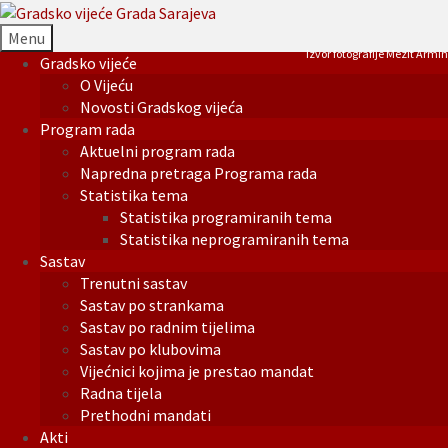
Menu
Izvor fotografije Mezit Armin
Gradsko vijeće
O Vijeću
Novosti Gradskog vijeća
Program rada
Aktuelni program rada
Napredna pretraga Programa rada
Statistika tema
Statistika programiranih tema
Statistika neprogramiranih tema
Sastav
Trenutni sastav
Sastav po strankama
Sastav po radnim tijelima
Sastav po klubovima
Vijećnici kojima je prestao mandat
Radna tijela
Prethodni mandati
Akti